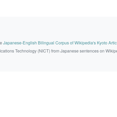
he
Japanese-English Bilingual Corpus of Wikipedia's Kyoto Artic
ications Technology (NICT) from Japanese sentences on Wikip