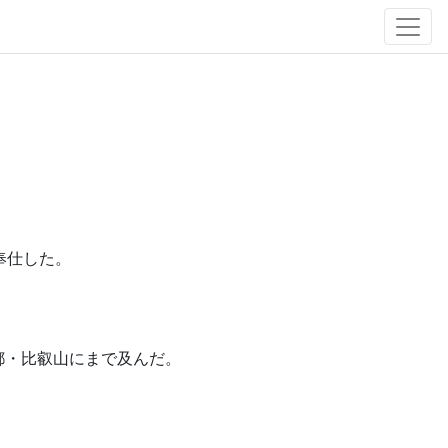
奉仕した。
。
都・比叡山にまで及んだ。