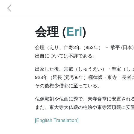
会理 (
Eri
)
会理（えり、仁寿2年（852年） － 承平 (日
出自については不詳である。
出家した後、宗叡（しゅうえい）・聖宝（し
928年（延長 (元号)6年）権律師・東寺二
その後権少僧都に至っている。
仏像彫刻や仏画に秀で、東寺食堂に安置され
また、東大寺大仏殿の柱絵や東寺灌頂院に安
[English Translation]