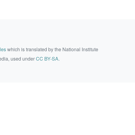
les
which is translated by the National Institute
edia, used under
CC BY-SA
.