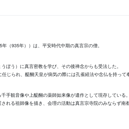
本)5年（935年））は、平安時代中期の真言宗の僧。
ょうぼう）に真言密教を学び、その後禅念からも受法した。
長者に任じられ、醍醐天皇が病気の際には孔雀経法や念仏を持って
る千手観音像や上醍醐の薬師如来像が遺作として現存している
置される祖師像を描き、会理の活動は真言宗寺院のみならず南