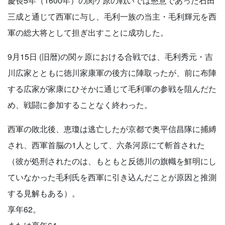
慶長5年（1600年）の関ケ原の戦いでは懇意であった石田
三成と通じて西軍に与し、毛利一族の当主・毛利輝元を西
軍の総大将として担ぎ出すことに成功した。
9月15日 (旧暦)の関ヶ原における合戦では、毛利秀元・吉
川広家とともに徳川家康軍の後方に陣取ったが、前に布陣
する広家が家康にひそかに通じて毛利軍の参戦を阻んだた
め、戦闘に参加することなく終わった。
西軍の敗北後、恵瓊は逃亡したが京都で奥平信昌隊に捕縛
され、西軍首脳の1人として、六条河原にて斬首された
（彼が処刑されたのは、もともと反徳川の旗幟を鮮明にし
ていなかった毛利氏を西軍に引き込んだことが原因と推測
する見解もある）。
享年62。