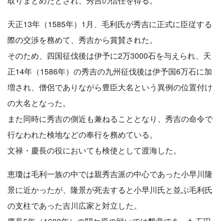
取りまとめたとされ、秀吉の信任を得る。
天正13年（1585年）1月、毛利氏が秀吉に正式に臣従する
際の交渉を務めて、秀吉から賞賛された。
そのため、四国征伐後は伊予に2万3000石を与えられ、天
正14年（1586年）の秀吉の九州征伐後は伊予国6万石に加
増され、僧侶でありながら豊臣大名という異例の位置付け
の大名となった。
また同時に秀吉の側近も兼ねることとなり、秀吉の命令で
行なわれた検地などの奉行を務めている。
文禄・慶長の役においても検使として渡海した。
恵瓊は毛利一族の中では親秀吉派の中心であった小早川隆
景に近かったが、隆景が死去すると小早川氏と並ぶ毛利氏
の支柱であった吉川広家と対立した。