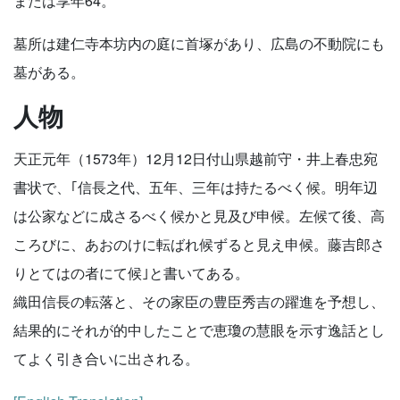
または享年64。
墓所は建仁寺本坊内の庭に首塚があり、広島の不動院にも
墓がある。
人物
天正元年（1573年）12月12日付山県越前守・井上春忠宛
書状で、｢信長之代、五年、三年は持たるべく候。明年辺
は公家などに成さるべく候かと見及び申候。左候て後、高
ころびに、あおのけに転ばれ候ずると見え申候。藤吉郎さ
りとてはの者にて候｣と書いてある。
織田信長の転落と、その家臣の豊臣秀吉の躍進を予想し、
結果的にそれが的中したことで恵瓊の慧眼を示す逸話とし
てよく引き合いに出される。