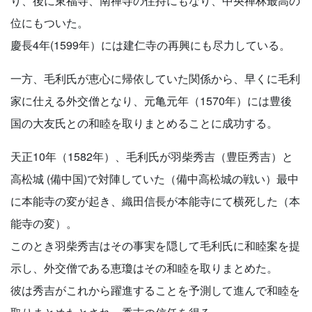
り、後に東福寺、南禅寺の住持にもなり、中央禅林最高の
位にもついた。
慶長4年(1599年）には建仁寺の再興にも尽力している。
一方、毛利氏が恵心に帰依していた関係から、早くに毛利
家に仕える外交僧となり、元亀元年（1570年）には豊後
国の大友氏との和睦を取りまとめることに成功する。
天正10年（1582年）、毛利氏が羽柴秀吉（豊臣秀吉）と
高松城 (備中国)で対陣していた（備中高松城の戦い）最中
に本能寺の変が起き、織田信長が本能寺にて横死した（本
能寺の変）。
このとき羽柴秀吉はその事実を隠して毛利氏に和睦案を提
示し、外交僧である恵瓊はその和睦を取りまとめた。
彼は秀吉がこれから躍進することを予測して進んで和睦を