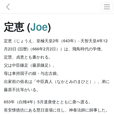
定恵 (
Joe
)
定恵（じょうえ、皇極天皇2年（643年）- 天智天皇4年12
月23日 (旧暦)（666年2月2日））は、飛鳥時代の学僧。
定慧、貞恵とも書かれる。
父は中臣鎌足（藤原鎌足）。
母は車持国子の娘・与志古娘。
出家前の俗名は「中臣真人（なかとみのまひと）」、弟に
藤原不比等がいる。
653年（白雉4年）5月遣唐使とともに唐へ渡る。
長安懐徳坊にある慧日道場に住し、神泰法師に師事した。