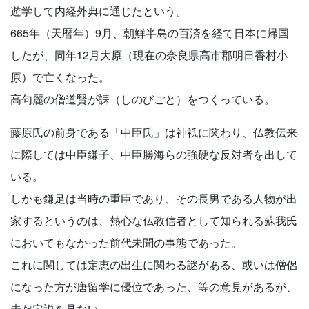
遊学して内経外典に通じたという。
665年（天暦年）9月、朝鮮半島の百済を経て日本に帰国
したが、同年12月大原（現在の奈良県高市郡明日香村小
原）で亡くなった。
高句麗の僧道賢が誄（しのびごと）をつくっている。
藤原氏の前身である「中臣氏」は神祇に関わり、仏教伝来
に際しては中臣鎌子、中臣勝海らの強硬な反対者を出して
いる。
しかも鎌足は当時の重臣であり、その長男である人物が出
家するというのは、熱心な仏教信者として知られる蘇我氏
においてもなかった前代未聞の事態であった。
これに関しては定恵の出生に関わる謎がある、或いは僧侶
になった方が唐留学に優位であった、等の意見があるが、
未だ定説を見ない。