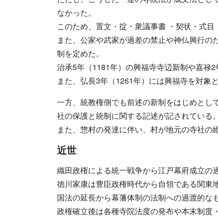
なかった。
このため、置文・掟・衆議事書 ・契状・式目
また、公家や武家が過差の禁止や神仏興行の
制を定めた。
治承5年（1181年）の興福寺寺辺新制や嘉禄
また、弘長3年（1261年）には興福寺を対
一方、統教権側でも前述の新制をはじめとし
社の保護と統制に関する記述が記されている
また、惣村の発達に伴い、村が地元の寺社の
近世
織田政権による統一戦争から江戸幕府成立の
徳川家康は豊臣政権時代から自領である関東
国法の延長から幕藩体制の法制への過渡的な
政権確立後は各種寺院法度の発布や本末制度