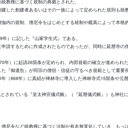
の統教権に基づく規制の典拠とされた。
創建した創建者あるいはその一族によって定められた規則も統
僧伽内の規制、僧尼令をはじめとする統制や鑑真によって本格
19年）に記した『山家学生式』である。
に申請するために作成されたものであったが、同時に延暦寺の
70年）に起請26箇条が定められ、内部規範の確立が進められ
した『御遺告』が同宗の僧侶・信徒の守るべき規範として重要
10年（868年）に真紹が禅林寺に導入した禅林寺式15箇条や元
作成とされている『皇太神宮儀式帳』（『延暦儀式帳』）も神社
、僧尼令など統教権に基づく法制が有名無実化していき、もっ