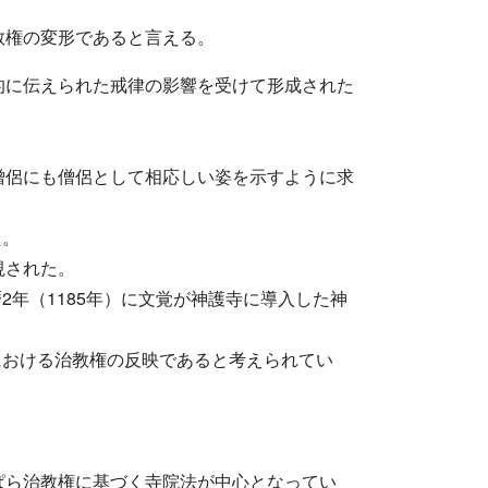
教権の変形であると言える。
的に伝えられた戒律の影響を受けて形成された
僧侶にも僧侶として相応しい姿を示すように求
た。
視された。
暦2年（1185年）に文覚が神護寺に導入した神
における治教権の反映であると考えられてい
ぱら治教権に基づく寺院法が中心となってい