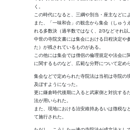
く。
この時代になると、三綱や別当・座主などに
また、「一味和合」の観念から集会（しゅう
れる多数決（過半数ではなく、2/3などそれ
中世の寺院文書には集会における日程決定や
た）が残されているものがある。
この他には集会では僧侶の倫理規定や法会に
に関するものなど、広範な分野について定め
集会などで定められた寺院法は当初は寺院の
及ぼすようになった。
更に鎌倉時代後期に入ると武家側と対抗する
法が用いられた。
また、現地における治安維持あるいは徴税な
て施行された。
ただし、こうした一連の寺院法が成文法とし