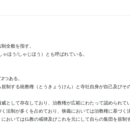
法制全般を指す。
しゃほう/しゃじほう）とも呼ばれている。
2つある。
ら規制する統教権（とうきょうけん）と寺社自身が自己及びそ
権威として存在しており、治教権が広範にわたって認められて
づく法制が多くを占めており、狭義においては治教権に基づく
）においては仏教の戒律及びこれを元にして自らの集団を規制