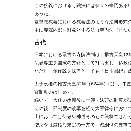
この狭義における寺院法には個々の宗門ある
あった。
基督教教会における教会法のような法典形式
更に寺院内部を対象とする法（寺内法（じな
古代
日本における最古の寺院法制は、推古天皇12
仏教尊重を国家の方針として打ち出し、仏教
ただし、創作説を採るとしても『日本書紀』成
太子没後の推古天皇32年（624年）には、
官制度のはじめ）。
続いて、大化の改新後に十師・法頭の制度が
その後一部制度の改革を経て大宝律令におい
上においては仏教や神道そのもの統制ではな
僧尼令は厳格な規定の一方で、僧綱側の要求