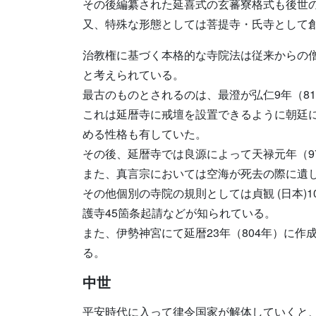
その後編纂された延喜式の玄蕃寮格式も後世
又、特殊な形態としては菩提寺・氏寺として
治教権に基づく本格的な寺院法は従来からの
と考えられている。
最古のものとされるのは、最澄が弘仁9年（8
これは延暦寺に戒壇を設置できるように朝廷
める性格も有していた。
その後、延暦寺では良源によって天禄元年（9
また、真言宗においては空海が死去の際に遺
その他個別の寺院の規則としては貞観 (日本)
護寺45箇条起請などが知られている。
また、伊勢神宮にて延暦23年（804年）に
る。
中世
平安時代に入って律令国家が解体していくと