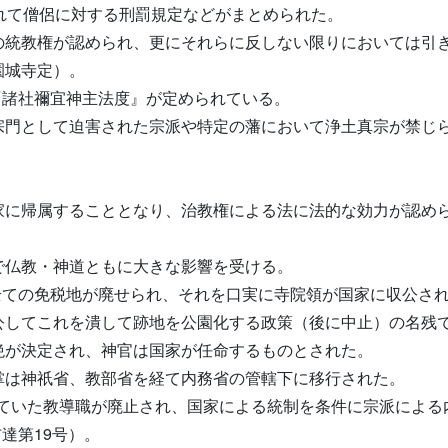
れて僧侶に対する刑罰規定などがまとめられた。
の統教権が認められ、更にそれらに反しない限りにおいては引
園城寺定）。
に『諸社禰宜神主法度』が定められている。
宗門として迫害された宗派や特定の藩において浄土真宗が禁じ
家に帰属することとなり、治教権による法に法的な効力が認め
で仏教・神道ともに大きな影響を受ける。
て全ての免税地が廃せられ、それを口実に寺院領が国家に収公さ
公してこれを潰して跡地を公園化する政策（後に中止）の名残
絶が決定され、神官は国家が任命するものとされた。
掌は神祇省、教部省を経て内務省の管轄下に移行された。
されていた教導職が廃止され、国家による統制を条件に宗派によ
達第19号）。