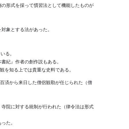
例の形式を採って慣習法として機能したものが
を対象とする法があった。
ている。
本書紀』作者の創作説もある。
教観を知る上では貴重な史料である。
れ、百済から来日した僧侶観勒が任じられた（僧
・寺院に対する統制が行われた（律令法は形式
。
あった。