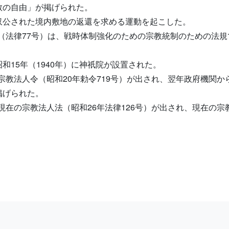
教の自由」が掲げられた。
収公された境内敷地の返還を求める運動を起こした。
体法（法律77号）は、戦時体制強化のための宗教統制のための法
15年（1940年）に神祇院が設置された。
て宗教法人令（昭和20年勅令719号）が出され、翌年政府機関
掲げられた。
く現在の宗教法人法（昭和26年法律126号）が出され、現在の