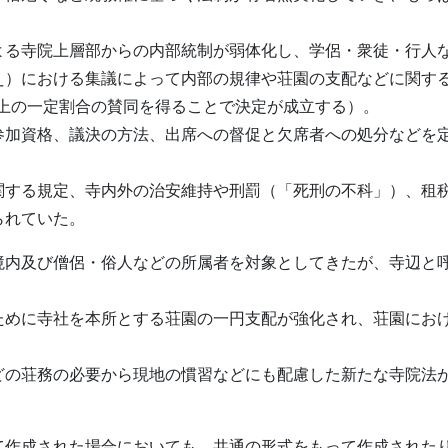
よる寺院上層部からの内部統制が弱体化し、学侶・衆徒・行人
え）における集議によって内部の規律や荘園の支配などに関す
以上の一定割合の賛同を得ることで決定が成立する）。
参加資格、議決の方法、出席への督促と欠席者への処分などを
関する規定、寺内外の治安維持や刑罰（「死刑の不科」）、租
られていた。
境内及び僧侶・俗人などの所属者を対象としてきたが、寺辺と
ために寺社を本所とする荘園の一円支配が強化され、荘園にお
どの荘務の必要から現地の慣習などにも配慮した新たな寺院法
て作成された場合においても、共通の形式をもって作成された