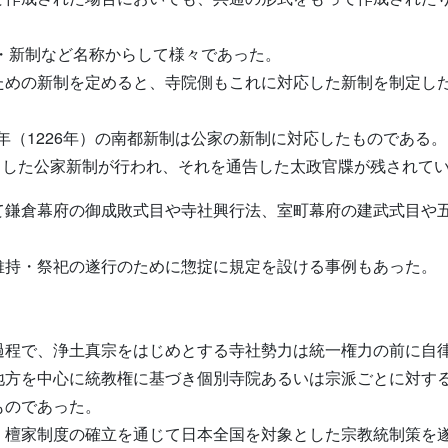
・新制など名称からして様々であった。
ための新制を定めると、寺院側もこれに対応した新制を制定し
2年（1226年）の南都新制は公家の新制に対応したものである。
象とした公家新制が行われ、それを通告した太政官牒が残されて
て鎌倉幕府の御成敗式目や寺社興行法、室町幕府の建武式目や
。
維持・祭祀の遂行のために惣掟に規定を設ける事例もあった。
過程で、浄土真宗をはじめとする寺社勢力は統一権力の前に自
地方を中心に統教権に基づき個別寺院あるいは宗派ごとに対す
ものであった。
・檀家制度の確立を通じて日本全国を対象とした宗教統制策を