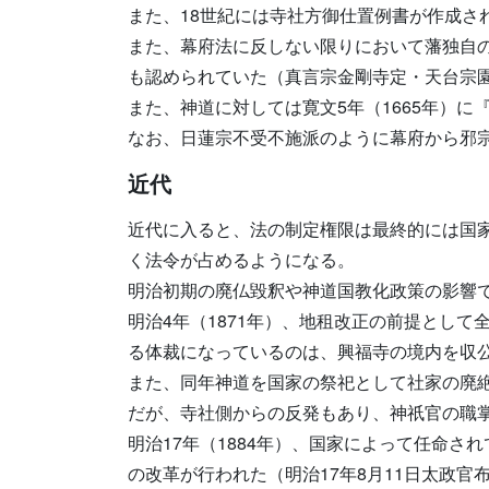
また、18世紀には寺社方御仕置例書が作成さ
また、幕府法に反しない限りにおいて藩独自
も認められていた（真言宗金剛寺定・天台宗
また、神道に対しては寛文5年（1665年）
なお、日蓮宗不受不施派のように幕府から邪
近代
近代に入ると、法の制定権限は最終的には国
く法令が占めるようになる。
明治初期の廃仏毀釈や神道国教化政策の影響
明治4年（1871年）、地租改正の前提とし
る体裁になっているのは、興福寺の境内を収
また、同年神道を国家の祭祀として社家の廃
だが、寺社側からの反発もあり、神祇官の職
明治17年（1884年）、国家によって任命
の改革が行われた（明治17年8月11日太政官布