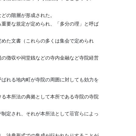
などの階層が形成された。
る重要な規定が定められ、「多分の理」と呼ば
定めた文書（これらの多くは集会で定められ
税の徴収や祠堂銭などの寺内金融など寺院経営
呼ばれる地内町が寺院の周囲に対しても効力を
ける本所法の典拠として本所である寺院の寺院
が制定され、それが本所法として荘官らによっ
り、法典形式での集成が行われたりすることが