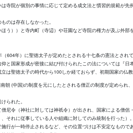
いは寺院が個別の事情に応じて定める成文法と慣習的規範が先
のものは存在しなかった。
いほう））と寺内町（寺辺）や荘園など寺院の権力が及ぶ外部
年（604年）に聖徳太子が定めたとされる十七条の憲法とされ
信仰と国家形成が密接に結び付けられたこの法については『日
立は聖徳太子の時代から100しか経ておらず、初期国家の仏
中国南朝 (中国)の制度を元にしたとされる僧正の制度が定めら
設けられた。
て僧尼令（神社に対しては神祇令）が出され、国家による僧侶
く、それに従事している人や組織に対してのみ統制を行った）
で施行が一時停止されるなど、その位置づけは不安定なもので