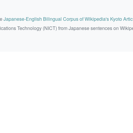
he
Japanese-English Bilingual Corpus of Wikipedia's Kyoto Artic
ications Technology (NICT) from Japanese sentences on Wikip