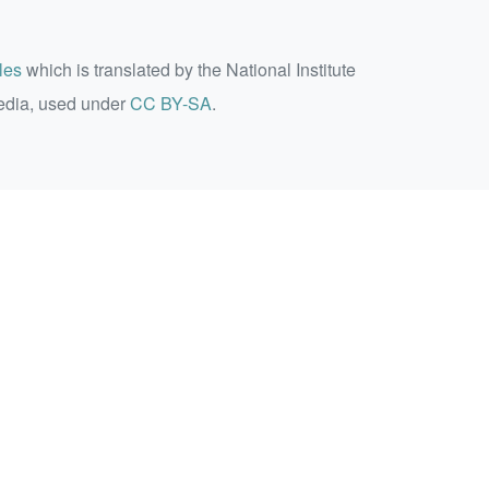
les
which is translated by the National Institute
edia, used under
CC BY-SA
.