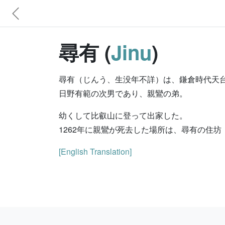
尋有 (
Jinu
)
尋有（じんう、生没年不詳）は、鎌倉時代天
日野有範の次男であり、親鸞の弟。
幼くして比叡山に登って出家した。
1262年に親鸞が死去した場所は、尋有の住
[English Translation]