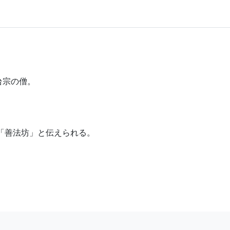
台宗の僧。
坊「善法坊」と伝えられる。