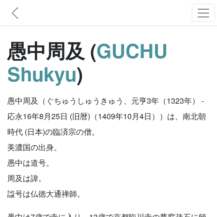
愚中周及 (
GUCHU
Shukyu
)
愚中周及（ぐちゅうしゅうきゅう、元亨3年（1323年） -
応永16年8月25日 (旧暦)（1409年10月4日））は、南北朝
時代 (日本)の臨済宗の僧。
美濃国の出身。
愚中は道号。
周及は諱。
諡号は仏徳大通禅師。
愚中は7歳で寺に入り、13歳で京都臨川寺の夢窓疎石に師