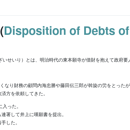
(
Disposition of Debts o
くざいせいり）とは、明治時代の東本願寺が借財を抱えて政府要
なくなり財務の顧問内海忠勝や藤田伝三郎が斡旋の労をとった
救済方を依頼してきた。
に入った。
も連署して井上に嘆願書を提出。
着手した。