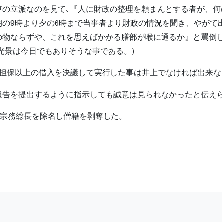
車の立派なのを見て､『人に財政の整理を頼まんとする者が、何
朝の9時より夕の6時まで当事者より財政の情況を聞き、やがて
の物ならずや、これを思えばかかる膳部が喉に通るか』と罵倒
光景は今日でもありそうな事である。)
・担保以上の借入を決議して実行した事は井上でなければ出来な
報告を提出するように指示しても誠意は見られなかったと伝え
前宗務総長を除名し僧籍を剥奪した。