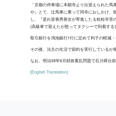
「京都の停車場に本願寺より出迎えられた馬
や』とて、辻馬車に乗って同寺におしかけ、
し、『是れ皆善男善女が寄進したる粒粒辛苦
(高級車で迎えたが怒ってタクシーで到着する
取引銀行を鴻池銀行1行に定めて利子の軽減
その後、法主の生活で節約を実行しているか
なお、明治38年6月財政紊乱問題で石川舜台
[English Translation]