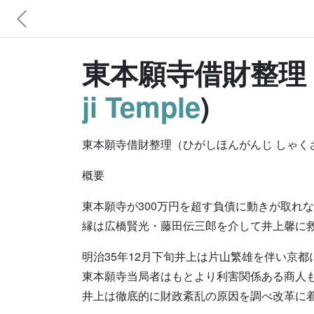
東本願寺借財整理 
ji Temple
)
東本願寺借財整理（ひがしほんがんじ しゃ
概要
東本願寺が300万円を超す負債に動きが取れ
縁は広橋賢光・藤田伝三郎を介して井上馨に
明治35年12月下旬井上は片山繁雄を伴い京都
東本願寺当局者はもとより利害関係ある商人
井上は徹底的に財政紊乱の原因を調べ改革に