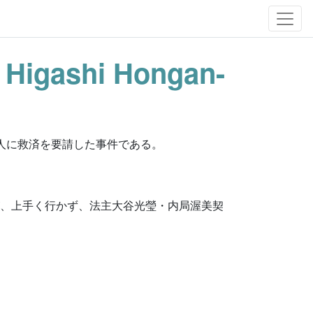
f Higashi Hongan-
人に救済を要請した事件である。
が、上手く行かず、法主大谷光瑩・内局渥美契