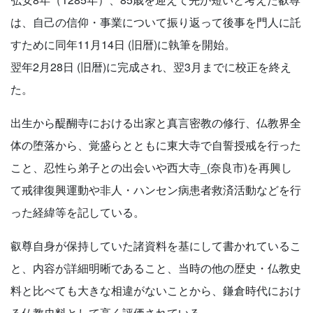
は、自己の信仰・事業について振り返って後事を門人に託
すために同年11月14日 (旧暦)に執筆を開始。
翌年2月28日 (旧暦)に完成され、翌3月までに校正を終え
た。
出生から醍醐寺における出家と真言密教の修行、仏教界全
体の堕落から、覚盛らとともに東大寺で自誓授戒を行った
こと、忍性ら弟子との出会いや西大寺_(奈良市)を再興し
て戒律復興運動や非人・ハンセン病患者救済活動などを行
った経緯等を記している。
叡尊自身が保持していた諸資料を基にして書かれているこ
と、内容が詳細明晰であること、当時の他の歴史・仏教史
料と比べても大きな相違がないことから、鎌倉時代におけ
る仏教史料として高く評価されている。