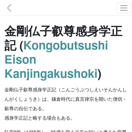
金剛仏子叡尊感身学正
記 (
Kongobutsushi
Eison
Kanjingakushoki
)
金剛仏子叡尊感身学正記（こんごうぶつしえいそんかんし
んがくしょうき）は、鎌倉時代に真言律宗を開いた僧侶・
叡尊の自伝である。
感身学正記と略する場合もある。
弘安8年（1285年）、85歳を迎えて先が短いと考えた叡尊