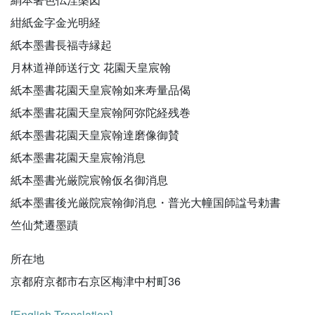
紺紙金字金光明経
紙本墨書長福寺縁起
月林道禅師送行文 花園天皇宸翰
紙本墨書花園天皇宸翰如来寿量品偈
紙本墨書花園天皇宸翰阿弥陀経残巻
紙本墨書花園天皇宸翰達磨像御賛
紙本墨書花園天皇宸翰消息
紙本墨書光厳院宸翰仮名御消息
紙本墨書後光厳院宸翰御消息・普光大幢国師諡号勅書
竺仙梵遷墨蹟
所在地
京都府京都市右京区梅津中村町36
[English Translation]