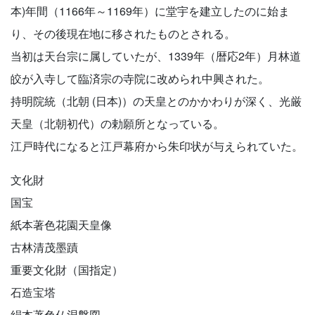
本)年間（1166年～1169年）に堂宇を建立したのに始ま
り、その後現在地に移されたものとされる。
当初は天台宗に属していたが、1339年（暦応2年）月林道
皎が入寺して臨済宗の寺院に改められ中興された。
持明院統（北朝 (日本)）の天皇とのかかわりが深く、光厳
天皇（北朝初代）の勅願所となっている。
江戸時代になると江戸幕府から朱印状が与えられていた。
文化財
国宝
紙本著色花園天皇像
古林清茂墨蹟
重要文化財（国指定）
石造宝塔
絹本著色仏涅槃図