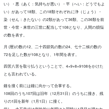
い）・悪（あく：気持ちが悪い）・平（へい：どうでもよ
い）があって18類、この18類それぞれに浄（じょう）・
染（せん：きたない）の2類があって36類、この36類を前
世・今世・来世の三世に配当して108となり、人間の煩悩
の数を表す。
月 (暦)の数の12、二十四節気の数の24、七十二候の数の
72を足した数が108となり、1年間を表す。
四苦八苦を取り払うということで、4×9+8×9108をかけた
とも言われている。
鐘を撞く前には鐘に向かって合掌する。
108回のうち107回は旧年（12月31日）のうちに撞き、残
りの1回を新年（1月1日）に撞く。
但し、大石寺では例外的に年明けと同時に1発目が撞かれ