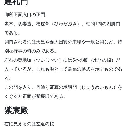
建礼門
御所正面入口の正門。
素木、切妻造、桧皮葺（ひわだぶき）、柱間1間の四脚門
である。
開門されるのは天皇や要人国賓の来場や一般公開など、特
別な行事の時のみである。
左右の築地塀（ついじべい）には5本の筋（水平の線）が
入っているが、これも塀として最高の格式を示すものであ
る。
この門を入り、丹塗り瓦葺の承明門（じょうめいもん）を
くぐると正面が紫宸殿である。
紫宸殿
右に見えるのは左近の桜