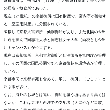
京都御所は、明治2年（1869年）の東京行幸まで歴代天皇
の居所・執務所であった。
現在（21世紀）の京都御所は国有財産で、宮内庁が管轄す
る「皇室用財産」に分類されている。
隣接して京都大宮御所、仙洞御所があり、また北隣の今出
川通を挟んで同志社大学と同志社女子大学（両校とも今出
川キャンパス）が位置する。
現在は京都御所、京都大宮御所と仙洞御所を宮内庁が管理
し、その周囲の国民公園である京都御苑を環境省が管理し
ている。
京都市民は京都御苑も含めて、単に「御所」（ごしょ）と
呼ぶ事が多い。
なお、海外のお城とは違い、御所を覆う塀はあまり高くは
ないが、これは東洋と西洋での支配者（天皇やなど皇族）