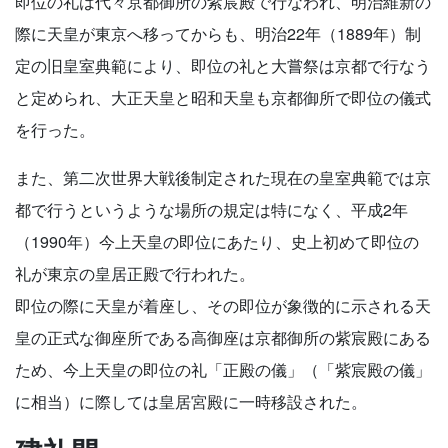
即位の礼は代々京都御所の紫宸殿で行なわれ、明治維新の
際に天皇が東京へ移ってからも、明治22年（1889年）制
定の旧皇室典範により、即位の礼と大嘗祭は京都で行なう
と定められ、大正天皇と昭和天皇も京都御所で即位の儀式
を行った。
また、第二次世界大戦後制定された現在の皇室典範では京
都で行うというような場所の規定は特になく、平成2年
（1990年）今上天皇の即位にあたり、史上初めて即位の
礼が東京の皇居正殿で行われた。
即位の際に天皇が着座し、その即位が象徴的に示される天
皇の正式な御座所である高御座は京都御所の紫宸殿にある
ため、今上天皇の即位の礼「正殿の儀」（「紫宸殿の儀」
に相当）に際しては皇居宮殿に一時移設された。