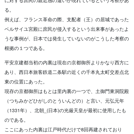
に対する庶民の親近感の違いが現れているという考察があ
る。
例えば、フランス革命の際、支配者（王）の居城であった
ベルサイユ宮殿に庶民が侵入するという出来事があったよ
うな事例が、日本では発生していないのがこうした考察の
根拠の１つである。
平安京建都当初の内裏は現在の京都御所よりかなり西方に
あり、西日本旅客鉄道二条駅の近くの千本丸太町交差点北
東の位置にあった。
現存の京都御所はもとは里内裏の一つで、土御門東洞院殿
（つちみかどひがしのとういんどの）と言い、元弘元年
（1331年）、北朝_(日本)の光厳天皇が最初に使用したも
のである。
ここにあった内裏は江戸時代だけで8回再建されており