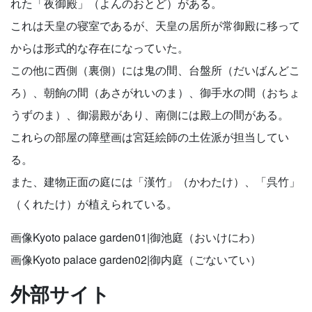
れた「夜御殿」（よんのおとど）がある。
これは天皇の寝室であるが、天皇の居所が常御殿に移って
からは形式的な存在になっていた。
この他に西側（裏側）には鬼の間、台盤所（だいばんどこ
ろ）、朝餉の間（あさがれいのま）、御手水の間（おちょ
うずのま）、御湯殿があり、南側には殿上の間がある。
これらの部屋の障壁画は宮廷絵師の土佐派が担当してい
る。
また、建物正面の庭には「漢竹」（かわたけ）、「呉竹」
（くれたけ）が植えられている。
画像Kyoto palace garden01|御池庭（おいけにわ）
画像Kyoto palace garden02|御内庭（ごないてい）
外部サイト