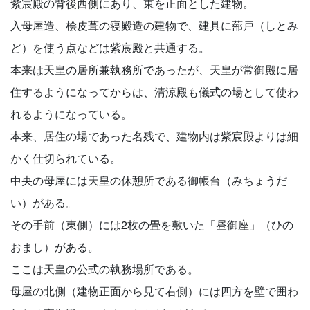
紫宸殿の背後西側にあり、東を正面とした建物。
入母屋造、桧皮葺の寝殿造の建物で、建具に蔀戸（しとみ
ど）を使う点などは紫宸殿と共通する。
本来は天皇の居所兼執務所であったが、天皇が常御殿に居
住するようになってからは、清涼殿も儀式の場として使わ
れるようになっている。
本来、居住の場であった名残で、建物内は紫宸殿よりは細
かく仕切られている。
中央の母屋には天皇の休憩所である御帳台（みちょうだ
い）がある。
その手前（東側）には2枚の畳を敷いた「昼御座」（ひの
おまし）がある。
ここは天皇の公式の執務場所である。
母屋の北側（建物正面から見て右側）には四方を壁で囲わ