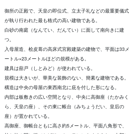
御所の正殿で、天皇の即位式、立太子礼などの最重要儀式
が執り行われた最も格式の高い建物である。
白砂の南庭（なんてい、だんてい）に面して南向きに建
つ。
入母屋造、桧皮葺の高床式宮殿建築の建物で、平面は33メ
ートル×23メートルほどの規模がある。
建具は蔀戸（しとみど）が使われている。
規模は大きいが、華美な装飾のない、簡素な建物である。
構造は中央の母屋の東西南北に庇を付した形になる。
内部は板敷きの広い空間となり、中央に高御座（たかみく
ら、天皇の座）、その東に帳台（みちょうだい、皇后の
座）が置かれている。
高御座、御帳台ともに高さ約5メートル、平面八角形で、