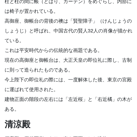
柱と柱の間に帳（とばり、カーテン）をめぐらし、内部に
は椅子が置かれている。
高御座、御帳台の背後の襖は「賢聖障子」（けんじょうの
しょうじ）と呼ばれ、中国古代の賢人32人の肖像が描かれ
ている。
これは平安時代からの伝統的な画題である。
現在の高御座と御帳台は、大正天皇の即位礼に際し、古制
に則って造られたものである。
今上陛下の即位礼の際には、一度解体した後、東京の宮殿
に運ばれて使用された。
建物正面の階段の左右には「左近桜」と「右近橘」の木が
ある。
清涼殿