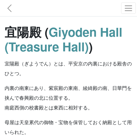
宜陽殿 (
Giyoden Hall
(Treasure Hall)
)
宜陽殿（ぎようでん）とは、平安京の内裏における殿舎の
ひとつ。
内裏の南東にあり、紫宸殿の東南、綾綺殿の南、日華門を
挟んで春興殿の北に位置する。
南庭西側の校書殿とは東西に相対する。
母屋は天皇累代の御物・宝物を保管しておく納殿として用
いられた。