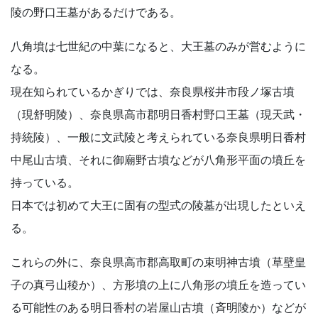
陵の野口王墓があるだけである。
八角墳は七世紀の中葉になると、大王墓のみが営むように
なる。
現在知られているかぎりでは、奈良県桜井市段ノ塚古墳
（現舒明陵）、奈良県高市郡明日香村野口王墓（現天武・
持統陵）、一般に文武陵と考えられている奈良県明日香村
中尾山古墳、それに御廟野古墳などが八角形平面の墳丘を
持っている。
日本では初めて大王に固有の型式の陵墓が出現したといえ
る。
これらの外に、奈良県高市郡高取町の束明神古墳（草壁皇
子の真弓山稜か）、方形墳の上に八角形の墳丘を造ってい
る可能性のある明日香村の岩屋山古墳（斉明陵か）などが