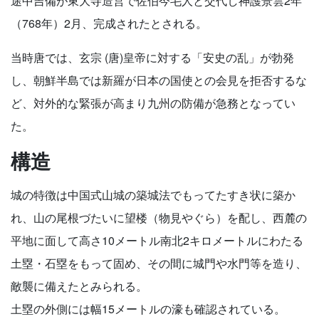
途中吉備が東大寺造営で佐伯今毛人と交代し神護景雲2年
（768年）2月、完成されたとされる。
当時唐では、玄宗 (唐)皇帝に対する「安史の乱」が勃発
し、朝鮮半島では新羅が日本の国使との会見を拒否するな
ど、対外的な緊張が高まり九州の防備が急務となってい
た。
構造
城の特徴は中国式山城の築城法でもってたすき状に築か
れ、山の尾根づたいに望楼（物見やぐら）を配し、西麓の
平地に面して高さ10メートル南北2キロメートルにわたる
土塁・石塁をもって固め、その間に城門や水門等を造り、
敵襲に備えたとみられる。
土塁の外側には幅15メートルの濠も確認されている。