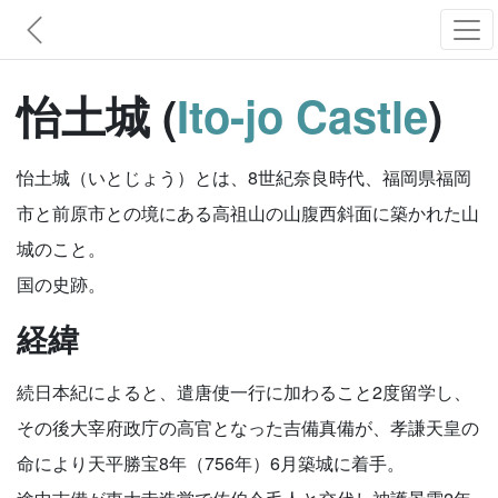
怡土城 (
Ito-jo Castle
)
怡土城（いとじょう）とは、8世紀奈良時代、福岡県福岡
市と前原市との境にある高祖山の山腹西斜面に築かれた山
城のこと。
国の史跡。
経緯
続日本紀によると、遣唐使一行に加わること2度留学し、
その後大宰府政庁の高官となった吉備真備が、孝謙天皇の
命により天平勝宝8年（756年）6月築城に着手。