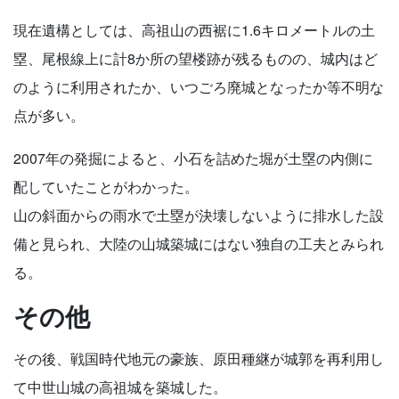
現在遺構としては、高祖山の西裾に1.6キロメートルの土
塁、尾根線上に計8か所の望楼跡が残るものの、城内はど
のように利用されたか、いつごろ廃城となったか等不明な
点が多い。
2007年の発掘によると、小石を詰めた堀が土塁の内側に
配していたことがわかった。
山の斜面からの雨水で土塁が決壊しないように排水した設
備と見られ、大陸の山城築城にはない独自の工夫とみられ
る。
その他
その後、戦国時代地元の豪族、原田種継が城郭を再利用し
て中世山城の高祖城を築城した。