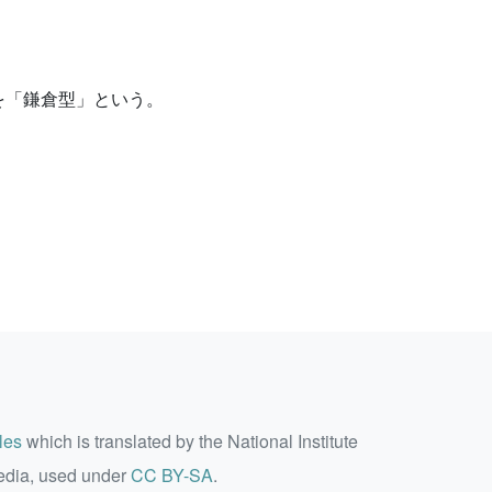
を「鎌倉型」という。
les
which is translated by the National Institute
edia, used under
CC BY-SA
.