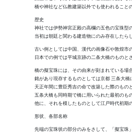
橋や神社など仏教建築以外でも使われること
歴史
神社では伊勢神宮正殿の高欄の五色の宝珠型
当初は朝廷と関わる建造物にのみ存在したら
古い例としては中国、漢代の画像石や敦煌市
日本での例では平城京跡の二条大橋のものと
橋の擬宝珠には、その由来が刻まれている場
銘があり現存するものとしては京都 三条大橋
天正年間に豊臣秀吉の命で改築した際のもの
五条大橋も同時期で橋に用いられた最初のも
他に、それを模したものとして江戸時代初期の
形状、各部名称
先端の宝珠状の部分のみをさして、「擬宝珠