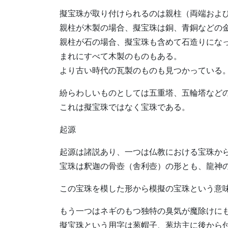
擬宝珠が取り付けられるのは親柱（両端およ
親柱が木製の場合、擬宝珠は銅、青銅などの
親柱が石の場合、擬宝珠も含めて石造りにな
まれにすべて木製のものもある。
より古い時代の瓦製のものも見つかっている
紛らわしいものとしては五重塔、五輪塔など
これは擬宝珠ではなく宝珠である。
起源
起源は諸説あり、一つは仏教における宝珠か
宝珠は釈迦の骨壺（舎利壺）の形とも、龍神
この宝珠を模した形から模擬の宝珠という意
もう一つはネギのもつ独特の臭気が魔除けに
擬宝珠という用字は葱帽子、葱坊主に後から