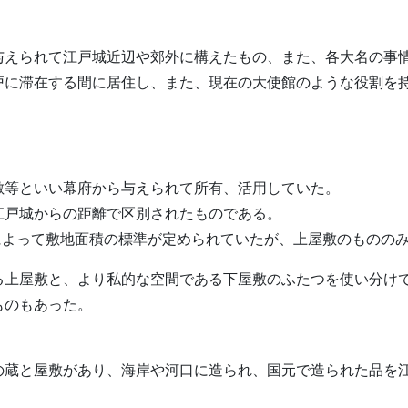
与えられて江戸城近辺や郊外に構えたもの、また、各大名の事
戸に滞在する間に居住し、また、現在の大使館のような役割を
敷等といい幕府から与えられて所有、活用していた。
江戸城からの距離で区別されたものである。
）によって敷地面積の標準が定められていたが、上屋敷のものの
る上屋敷と、より私的な空間である下屋敷のふたつを使い分け
ものもあった。
の蔵と屋敷があり、海岸や河口に造られ、国元で造られた品を