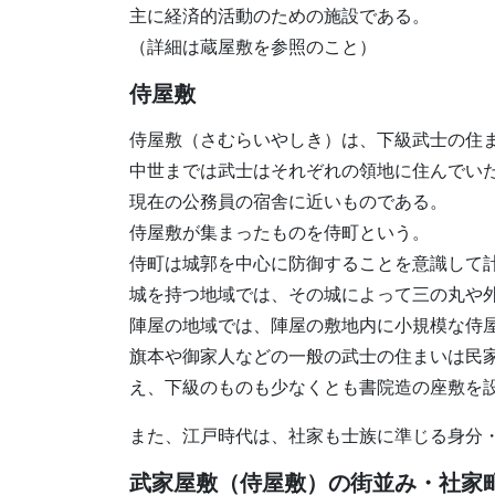
主に経済的活動のための施設である。
（詳細は蔵屋敷を参照のこと）
侍屋敷
侍屋敷（さむらいやしき）は、下級武士の住
中世までは武士はそれぞれの領地に住んでい
現在の公務員の宿舎に近いものである。
侍屋敷が集まったものを侍町という。
侍町は城郭を中心に防御することを意識して
城を持つ地域では、その城によって三の丸や
陣屋の地域では、陣屋の敷地内に小規模な侍
旗本や御家人などの一般の武士の住まいは民
え、下級のものも少なくとも書院造の座敷を
また、江戸時代は、社家も士族に準じる身分
武家屋敷（侍屋敷）の街並み・社家