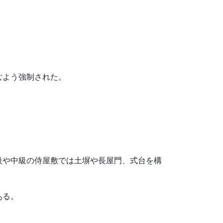
むよう強制された。
級や中級の侍屋敷では土塀や長屋門、式台を構
ある。