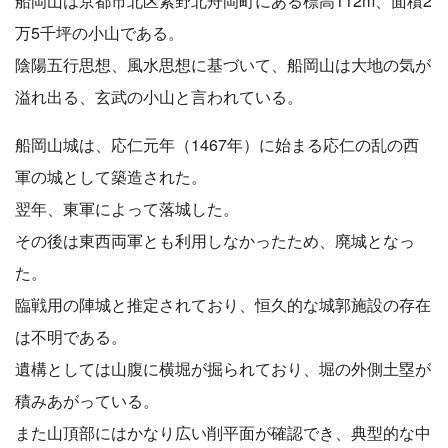
船岡山は京都市北区紫野北舟岡町にある標高112m、面積2
万5千坪の小山である。
陰陽五行思想、風水思想に基づいて、船岡山は大地の気が
溢れ出る、玄武の小山と言われている。
船岡山城は、応仁元年（1467年）に始まる応仁の乱の西
軍の城として築造された。
翌年、東軍によって落城した。
その後は東西両軍とも利用しなかったため、廃城となっ
た。
臨戦用の陣城と推定されており、恒久的な城郭施設の存在
は不明である。
遺構としては山腹に横堀が掘られており、堀の外側土塁が
積みあがっている。
また山頂部にはかなり広い削平面が確認でき、典型的な中