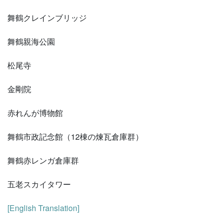
舞鶴クレインブリッジ
舞鶴親海公園
松尾寺
金剛院
赤れんが博物館
舞鶴市政記念館（12棟の煉瓦倉庫群）
舞鶴赤レンガ倉庫群
五老スカイタワー
[English Translation]