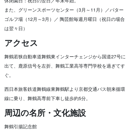
休閉園日：祝日の翌日／年末年始。
また、グリーンスポーツセンター（3月～11月）／パター
ゴルフ場（12月～3月）／ 陶芸館毎週月曜日（祝日の場合
は翌々日）
アクセス
舞鶴若狭自動車道舞鶴東インターチェンジから国道27号に
出て、鹿原信号を左折、舞鶴工業高等専門学校を過ぎてす
ぐ。
西日本旅客鉄道舞鶴線東舞鶴駅より京都交通バス朝来循環
線に乗り、舞鶴高専前下車し徒歩約5分。
周辺の名所・文化施設
舞鶴引揚記念館