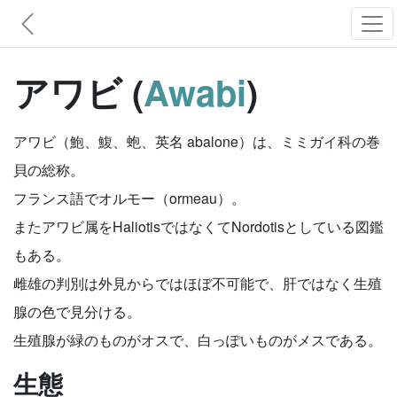
アワビ (
Awabi
)
アワビ（鮑、鰒、蚫、英名 abalone）は、ミミガイ科の巻
貝の総称。
フランス語でオルモー（ormeau）。
またアワビ属をHaliotisではなくてNordotisとしている図鑑
もある。
雌雄の判別は外見からではほぼ不可能で、肝ではなく生殖
腺の色で見分ける。
生殖腺が緑のものがオスで、白っぽいものがメスである。
生態