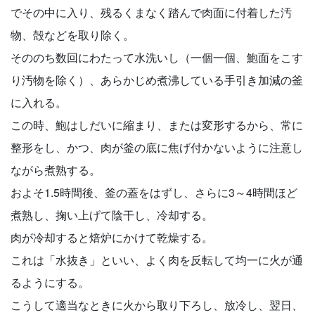
でその中に入り、残るくまなく踏んで肉面に付着した汚
物、殻などを取り除く。
そののち数回にわたって水洗いし（一個一個、鮑面をこす
り汚物を除く）、あらかじめ煮沸している手引き加減の釜
に入れる。
この時、鮑はしだいに縮まり、または変形するから、常に
整形をし、かつ、肉が釜の底に焦げ付かないように注意し
ながら煮熟する。
およそ1.5時間後、釜の蓋をはずし、さらに3～4時間ほど
煮熟し、掬い上げて陰干し、冷却する。
肉が冷却すると焙炉にかけて乾燥する。
これは「水抜き」といい、よく肉を反転して均一に火が通
るようにする。
こうして適当なときに火から取り下ろし、放冷し、翌日、