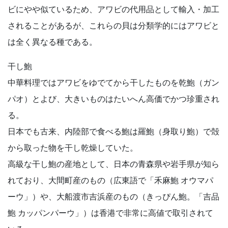
ビにやや似ているため、アワビの代用品として輸入・加工
されることがあるが、これらの貝は分類学的にはアワビと
は全く異なる種である。
干し鮑
中華料理ではアワビをゆでてから干したものを乾鮑（ガン
パオ）とよび、大きいものはたいへん高価でかつ珍重され
る。
日本でも古来、内陸部で食べる鮑は羅鮑（身取り鮑）で殻
から取った物を干し乾燥していた。
高級な干し鮑の産地として、日本の青森県や岩手県が知ら
れており、大間町産のもの（広東語で「禾麻鮑 オウマパ
ーウ」）や、大船渡市吉浜産のもの（きっぴん鮑。「吉品
鮑 カッパンパーウ」）は香港で非常に高値で取引されて