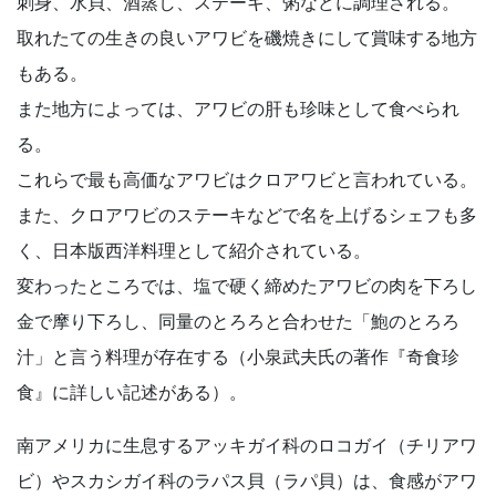
刺身、水貝、酒蒸し、ステーキ、粥などに調理される。
取れたての生きの良いアワビを磯焼きにして賞味する地方
もある。
また地方によっては、アワビの肝も珍味として食べられ
る。
これらで最も高価なアワビはクロアワビと言われている。
また、クロアワビのステーキなどで名を上げるシェフも多
く、日本版西洋料理として紹介されている。
変わったところでは、塩で硬く締めたアワビの肉を下ろし
金で摩り下ろし、同量のとろろと合わせた「鮑のとろろ
汁」と言う料理が存在する（小泉武夫氏の著作『奇食珍
食』に詳しい記述がある）。
南アメリカに生息するアッキガイ科のロコガイ（チリアワ
ビ）やスカシガイ科のラパス貝（ラパ貝）は、食感がアワ