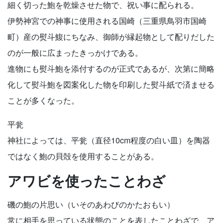
細く切った鮑を乾燥させた物で、祝い事に配られる。
伊勢神宮での神事に使用される国崎（三重県鳥羽市国崎
町）産の熨斗鰒にちなみ、御師が縁起物として配りだした
のが一般に広まったきっかけである。
進物にも熨斗鮑を添付するのが正式であるが、次第に簡略
化して熨斗鮑を図案化した物を印刷した熨斗紙で済ませる
ことが多くなった。
平瓮
神社によっては、平瓮（直径10cm程度の白い皿）を陶器
ではなく鮑の貝殻を使用することがある。
アワビを使ったことわざ
磯の鮑の片思い（いそのあわびのかたおもい）
常に相手を思っている状態のことを表したことわざで、ア