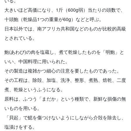
いる。
大きいほど高価になり、1斤（600g弱）当たりの頭数で、
十頭鮑（乾燥品1つの重量が60g）などと呼ぶ。
日本以外では、南アフリカ共和国などのものが比較的高級
とされている。
鮑(あわび)の肉を塩蔵し、煮て乾燥したものを「明鮑」と
いい、中国料理に用いられた。
その製造は複雑かつ細心の注意を要したものであった。
その工程は、除殻、加塩、洗浄、整形、煮熟、焙乾、二度
煮、乾燥というふうになる。
原料は、ふつう「まだか」という種類で、新鮮な損傷の無
いものを用いる。
「貝起」で鰓を傷つけないようにしながら介殻を除去し、
塩漬けをする。