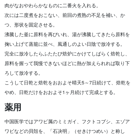
肉がなおやわらかなものに二番火を入れる。
次には二度煮をおこない、前回の煮熟の不足を補い、か
つ、形状を固定させる。
沸騰した釜に原料を再びいれ、湯が沸騰してきたら原料を
掬い上げて蒸籠に並べ、風通しのよい日陰で放冷する。
完全に放冷したらふたたび焙炉にかけてしばらく焙乾し、
原料を握って我慢できないほどに熱が加えられれば取り下
ろして放冷する。
こうして日乾と焙乾をおおよそ晴天5～7日続けて、焙乾を
やめ、日乾だけをおおよそ1ヶ月続けて完成とする。
薬用
中国医学ではアワビ属のミミガイ、フクトコブシ、エゾア
ワビなどの貝殻を、「石决明」（せきけつめい）と称し