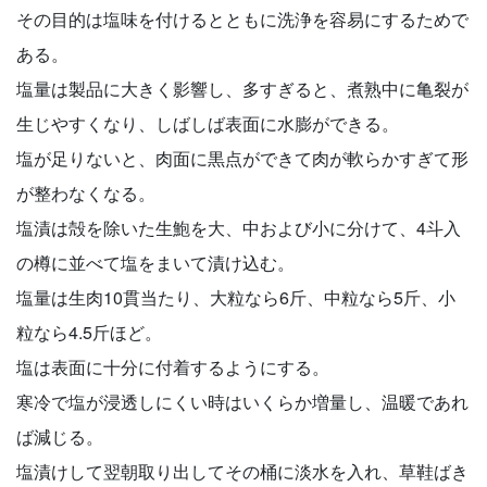
その目的は塩味を付けるとともに洗浄を容易にするためで
ある。
塩量は製品に大きく影響し、多すぎると、煮熟中に亀裂が
生じやすくなり、しばしば表面に水膨ができる。
塩が足りないと、肉面に黒点ができて肉が軟らかすぎて形
が整わなくなる。
塩漬は殻を除いた生鮑を大、中および小に分けて、4斗入
の樽に並べて塩をまいて漬け込む。
塩量は生肉10貫当たり、大粒なら6斤、中粒なら5斤、小
粒なら4.5斤ほど。
塩は表面に十分に付着するようにする。
寒冷で塩が浸透しにくい時はいくらか増量し、温暖であれ
ば減じる。
塩漬けして翌朝取り出してその桶に淡水を入れ、草鞋ばき