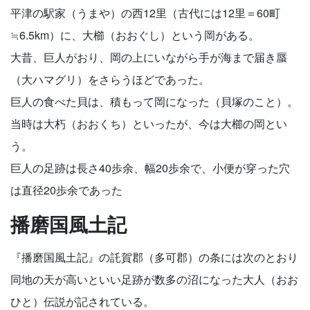
平津の駅家（うまや）の西12里（古代には12里＝60町
≒6.5km）に、大櫛（おおぐし）という岡がある。
大昔、巨人がおり、岡の上にいながら手が海まで届き蜃
（大ハマグリ）をさらうほどであった。
巨人の食べた貝は、積もって岡になった（貝塚のこと）。
当時は大朽（おおくち）といったが、今は大櫛の岡とい
う。
巨人の足跡は長さ40歩余、幅20歩余で、小便が穿った穴
は直径20歩余であった
播磨国風土記
『播磨国風土記』の託賀郡（多可郡）の条には次のとおり
同地の天が高いといい足跡が数多の沼になった大人（おお
ひと）伝説が記されている。