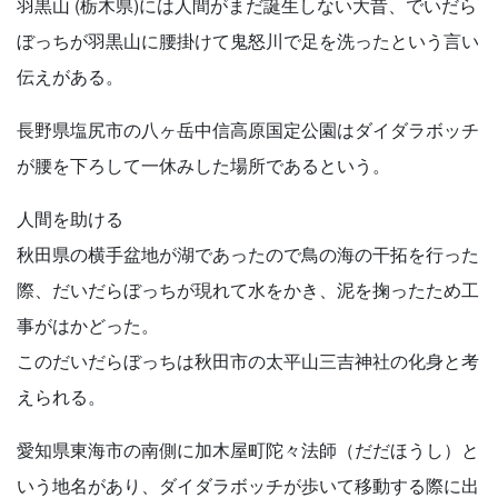
羽黒山 (栃木県)には人間がまだ誕生しない大昔、でいだら
ぼっちが羽黒山に腰掛けて鬼怒川で足を洗ったという言い
伝えがある。
長野県塩尻市の八ヶ岳中信高原国定公園はダイダラボッチ
が腰を下ろして一休みした場所であるという。
人間を助ける
秋田県の横手盆地が湖であったので鳥の海の干拓を行った
際、だいだらぼっちが現れて水をかき、泥を掬ったため工
事がはかどった。
このだいだらぼっちは秋田市の太平山三吉神社の化身と考
えられる。
愛知県東海市の南側に加木屋町陀々法師（だだほうし）と
いう地名があり、ダイダラボッチが歩いて移動する際に出