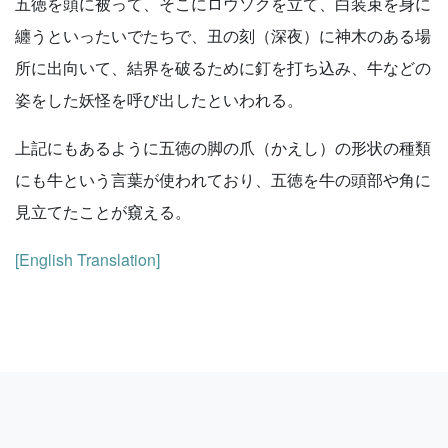
五徳を頭に被って、そこにロウソクを立て、白装束を身に
纏うといったいでたちで、丑の刻（深夜）に神木のある場
所に出向いて、結界を破るために釘を打ち込み、牛などの
姿をした妖怪を呼び出したといわれる。
上記にもあるように五徳の脚の爪（かえし）の形状の種類
にも牛という言葉が使われており、五徳を牛の頭部や角に
見立てたことが窺える。
[English Translation]