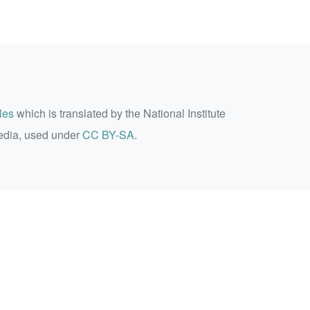
les
which is translated by the National Institute
edia, used under
CC BY-SA
.