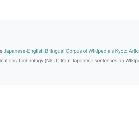
he
Japanese-English Bilingual Corpus of Wikipedia's Kyoto Artic
ications Technology (NICT) from Japanese sentences on Wikip