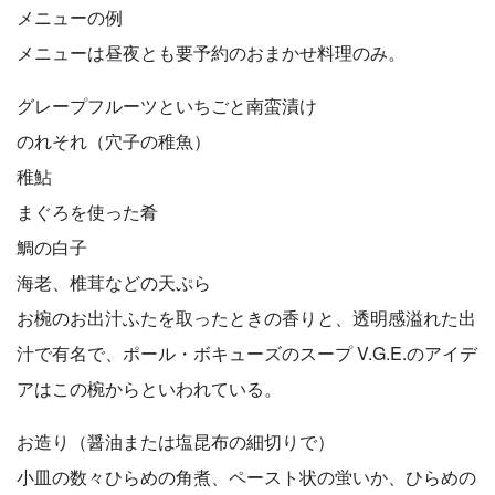
メニューの例
メニューは昼夜とも要予約のおまかせ料理のみ。
グレープフルーツといちごと南蛮漬け
のれそれ（穴子の稚魚）
稚鮎
まぐろを使った肴
鯛の白子
海老、椎茸などの天ぷら
お椀のお出汁ふたを取ったときの香りと、透明感溢れた出
汁で有名で、ポール・ボキューズのスープ V.G.E.のアイデ
アはこの椀からといわれている。
お造り（醤油または塩昆布の細切りで）
小皿の数々ひらめの角煮、ペースト状の蛍いか、ひらめの