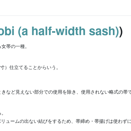
bi (a half-width sash)
)
る女帯の一種。
4寸）仕立てることからいう。
ときなど見えない部分での使用を除き、使用されない略式の帯
る。
のボリュームの出ない結びをするため、帯締め・帯揚げは使わず