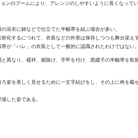
ッションのブームにより、アレンジのしやすいように長くなって
羽の浴衣に錦などで仕立てた半幅帯を結ぶ場合が多い。
芸術化するにつれて、衣装などの外形は保存しつつも舞台栄え
幅帯が「ハレ」の衣装として一般的に認識されたわけではない
踊と異なり、襦袢、裾除け、手甲を付け、黒繻子の半幅帯を歌留
後ろ姿を美しく見せるために一文字結びをし、その上に袴を載
登場した姿である。