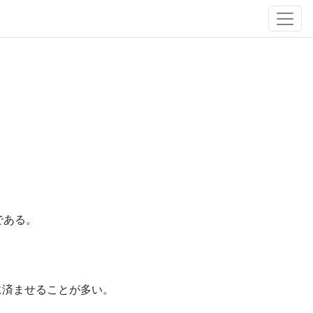
である。
に済ませることが多い。