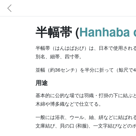
半幅帯 (
Hanhaba o
半幅帯（はんはばおび）は、日本で使用され
別名、細帯、四寸帯。
並幅（約36センチ）を半分に折って（鯨尺で
用途
基本的に公的な場では羽織・打掛の下に結ぶ
木綿や博多織などで仕立てる。
一般には浴衣、ウール、紬、絣などに結ばれ
文庫結び、貝の口 (和服)、一文字結びなど