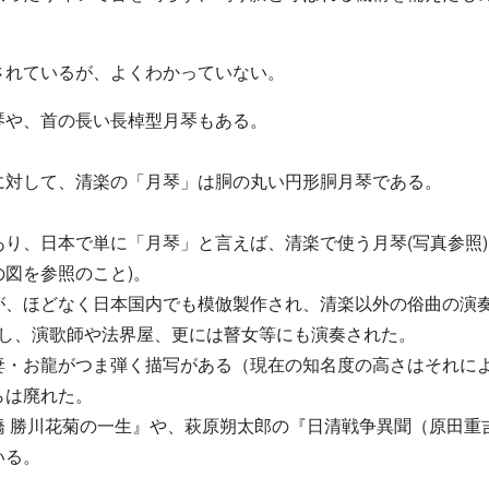
されているが、よくわかっていない。
琴や、首の長い長棹型月琴もある。
に対して、清楽の「月琴」は胴の丸い円形胴月琴である。
り、日本で単に「月琴」と言えば、清楽で使う月琴(写真参照)を
図を参照のこと)。
が、ほどなく日本国内でも模倣製作され、清楽以外の俗曲の演
行し、演歌師や法界屋、更には瞽女等にも演奏された。
妻・お龍がつま弾く描写がある（現在の知名度の高さはそれに
らは廃れた。
橋 勝川花菊の一生』や、萩原朔太郎の『日清戦争異聞（原田重
いる。