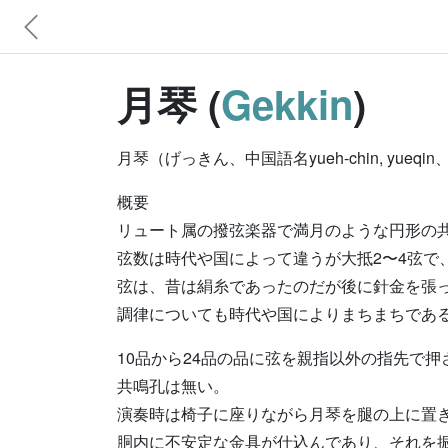
月琴 (
Gekkin
)
月琴（げっきん、中国語名yueh-chin, yueqin
概要
リュート属の撥弦楽器で満月のような円形の
弦数は時代や国によって違うが大抵2〜4弦で
弦は、昔は絹糸であったのだが後に針金を張
調律についても時代や国によりまちまちであ
10品から24品の品に弦を親指以外の指先で
共鳴孔は無い。
演奏時は椅子に座りながら月琴を腿の上に置
胴内に不安定な金具が仕込んであり、それを