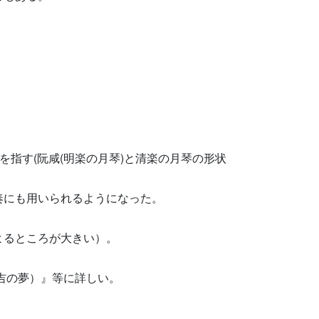
指す(阮咸(明楽の月琴)と清楽の月琴の形状
奏にも用いられるようになった。
よるところが大きい）。
吉の夢）』等に詳しい。