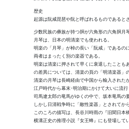
歴史
起源は阮咸琵琶や阮と呼ばれるものであると
少数民族の彝族が持つ胴が六角形の六角胴月
月琴は、日本の明清楽でも使われる。
明楽の「月琴」が棹の長い「阮咸」であるの
両者はまったく別の楽器である。
明楽は清楽に押されて早くに衰退したこともあ
の差異については、清楽の頁の「明清楽器」の
清楽の月琴は長崎経由で中国から輸入された
江戸時代から幕末･明治期にかけて大いに流
司馬遼太郎の竜馬がゆくの中で、坂本竜馬の
しかし日清戦争時に「敵性楽器」とされてか
このころの描写は、長谷川時雨の『旧聞日本
横溝正史の推理小説『女王蜂』にも登場して