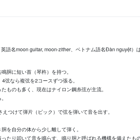
、英語名moon guitar, moon-zither、ベトナム語名Đàn 
共鳴胴に短い首（琴杵）を持つ。
、4弦なら複弦を2コースずつ張る。
ったものも多く、現在はナイロン鋼糸弦が主流。
る。
押さえつけて弾片（ピック）で弦を弾いて音を出す。
き胴を自分の体から少し離して弾く。
振ったり叩いて音を鳴らす、鳴り胴と呼ばれる機構を備えたも