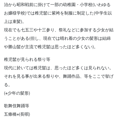
治から昭和戦前に掛けて一部の幼稚園・小学校(いわゆる
お嬢様学校)では稚児髷に紫袴を制服に制定した(中学生以
上は束髪)。
現在でも七五三や十三参り、祭礼などに参加する少女が結
うことがある(但し、現在では晴れ着の少女の髪形は結綿
や勝山髷が主流で稚児髷は思ったほど多くない)。
稚児髷が見られる祭り等
現代に於いては稚児髷は、思ったほど多くは見られない。
それを見る事が出来る祭りや、舞踊作品、等をここで挙げ
る。
(※少年の髪形)
歌舞伎舞踊等
五條橋※(長唄)