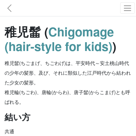
稚児髷 (
Chigomage
(hair-style for kids)
)
稚児髷(ちごまげ、ちごわげ)は、平安時代～安土桃山時代
の少年の髪形、及び、それに類似した江戸時代から結われ
た少女の髪形。
稚児輪(ちごわ)、唐輪(からわ)、唐子髷(からこまげ)とも呼
ばれる。
結い方
共通