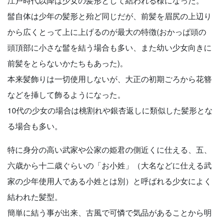
江戸時代以降は少女の髪形として結われる様になった。
髷自体は少年の髪形と殆ど同じだが、前髪を眉尻の上辺り
から広くとって上に上げるのが最大の特徴(おかっぱ頭の
頭頂部に小さな髷を結う場合も多い、また幼い少女向きに
前髪をとらないかたちもあった)。
本来髪飾りは一切使用しないが、大正の初期ごろから花簪
などを挿して飾るようになった。
10代の少女の場合は桃割れや銀杏返しに類似した髪形とな
る場合も多い。
特に身分の高い武家や公家の姫君の側近くに仕える、五、
六歳から十二歳ぐらいの「お小姓」（大名などに仕える武
家の少年使用人である小姓とは別）と呼ばれる少女によく
結われた髪型。
簡単に結う事が出来、古風で可憐で気品があることから明