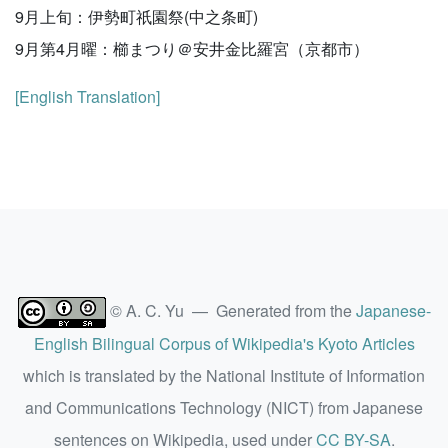
9月上旬：伊勢町祇園祭(中之条町)
9月第4月曜：櫛まつり＠安井金比羅宮（京都市）
[English Translation]
© A. C. Yu — Generated from the
Japanese-
English Bilingual Corpus of Wikipedia's Kyoto Articles
which is translated by the National Institute of Information
and Communications Technology (NICT) from Japanese
sentences on Wikipedia, used under
CC BY-SA
.