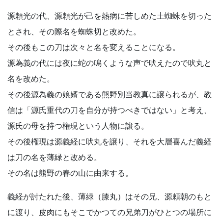
源頼光の代、源頼光が己を熱病に苦しめた土蜘蛛を切った
とされ、その際名を蜘蛛切と改めた。
その後もこの刀は次々と名を変えることになる。
源為義の代には夜に蛇の鳴くような声で吠えたので吠丸と
名を改めた。
その後源為義の娘婿である熊野別当教真に譲られるが、教
信は「源氏重代の刀を自分が持つべきではない」と考え、
源氏の母を持つ権現という人物に譲る。
その後権現は源義経に吠丸を譲り、それを大層喜んだ義経
は刀の名を薄緑と改める。
その名は熊野の春の山に由来する。
義経が討たれた後、薄緑（膝丸）はその兄、源頼朝のもと
に渡り、皮肉にもそこでかつての兄弟刀がひとつの場所に