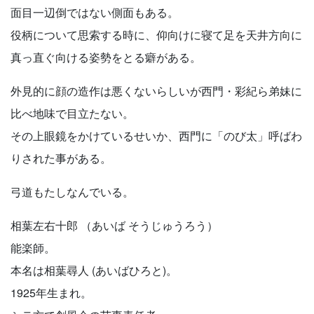
面目一辺倒ではない側面もある。
役柄について思索する時に、仰向けに寝て足を天井方向に
真っ直ぐ向ける姿勢をとる癖がある。
外見的に顔の造作は悪くないらしいが西門・彩紀ら弟妹に
比べ地味で目立たない。
その上眼鏡をかけているせいか、西門に「のび太」呼ばわ
りされた事がある。
弓道もたしなんでいる。
相葉左右十郎 （あいば そうじゅうろう）
能楽師。
本名は相葉尋人 (あいばひろと)。
1925年生まれ。