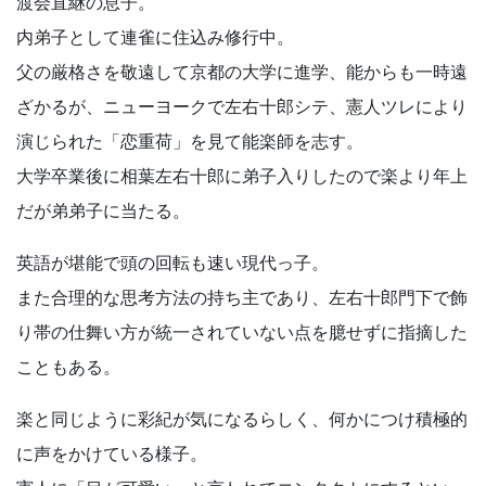
渡会直継の息子。
内弟子として連雀に住込み修行中。
父の厳格さを敬遠して京都の大学に進学、能からも一時遠
ざかるが、ニューヨークで左右十郎シテ、憲人ツレにより
演じられた「恋重荷」を見て能楽師を志す。
大学卒業後に相葉左右十郎に弟子入りしたので楽より年上
だが弟弟子に当たる。
英語が堪能で頭の回転も速い現代っ子。
また合理的な思考方法の持ち主であり、左右十郎門下で飾
り帯の仕舞い方が統一されていない点を臆せずに指摘した
こともある。
楽と同じように彩紀が気になるらしく、何かにつけ積極的
に声をかけている様子。