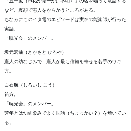
「五十嵐（市祐か陽一かは不明）」の名を騙って電話する
など、真顔で憲人をからかうところがある。
ちなみにこのイタ電のエピソードは実在の能楽師が行った
実話。
「暁光会」のメンバー。
坂元宏哉（さかもと ひろや）
憲人の幼なじみで、憲人が最も信頼を寄せる若手のワキ
方。
白石航（しろいし こう）
笛方。
「暁光会」のメンバー。
芳年とは幼馴染みでよく世話（ちょっかい？）を焼いてい
る。