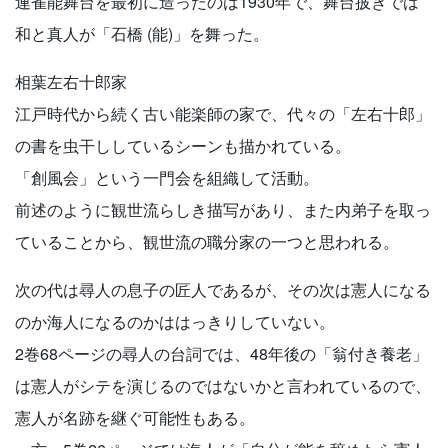
連雀能舞台を最初に造ったのは1930年で、舞台披きでは
和と真人が「石橋 (能)」を舞った。
相葉左右十郎家
江戸時代から続く古い能楽師の家で、代々の「左右十郎」
の書を虫干ししているシーンも描かれている。
「創風会」という一門会を組織して活動。
前述のように観世流らしき描写があり、また内弟子を取っ
ていることから、観世流の職分家の一つと思われる。
次の代は尋人の息子の匠人であるが、その次は憲人になる
のか海人になるのかははっきりしていない。
2巻68ページの尋人の台詞では、48年後の「翁付き養老」
は憲人がシテを演じるのではないかと言われているので、
憲人が名跡を継ぐ可能性もある。