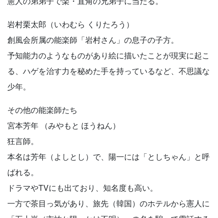
憲人の弟弟子で楽・直角の兄弟子に当たる。
岩村栗太郎（いわむら くりたろう）
創風会所属の能楽師「岩村さん」の息子の子方。
予知能力のようなものがあり絵に描いたことが現実に起こ
る、ハゲを治す力を秘めた手を持っているなど、不思議な
少年。
その他の能楽師たち
宮本芳年 （みやもと ほうねん）
狂言師。
本名は芳年（よしとし）で、陽一には「としちゃん」と呼
ばれる。
ドラマやTVにも出ており、知名度も高い。
一方で茶目っ気があり、旅先（韓国）のホテルから憲人に