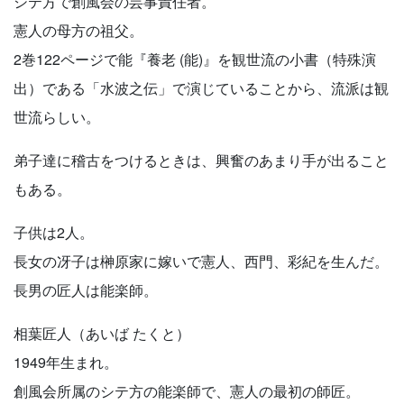
シテ方で創風会の芸事責任者。
憲人の母方の祖父。
2巻122ページで能『養老 (能)』を観世流の小書（特殊演
出）である「水波之伝」で演じていることから、流派は観
世流らしい。
弟子達に稽古をつけるときは、興奮のあまり手が出ること
もある。
子供は2人。
長女の冴子は榊原家に嫁いで憲人、西門、彩紀を生んだ。
長男の匠人は能楽師。
相葉匠人（あいば たくと）
1949年生まれ。
創風会所属のシテ方の能楽師で、憲人の最初の師匠。