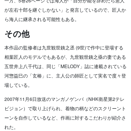
一方、5巻26ページでは海人が「自分が能を辞めたら憲人
が左右十郎を継ぐしかない」と発言しているので、匠人か
ら海人に継承される可能性もある。
その他
本作品の監修者は九世観世銕之丞 (9世)で作中に登場する
相葉匠人のモデルでもあるが、九世観世銕之亟の妻である
五世井上八千代は、同じ「MELODY」誌に連載されている
河惣益巳の「玄椿」に、主人公の師匠として実名で度々登
場している。
2007年11月6日放送のマンガノゲンバ（NHK衛星第2テレ
ビジョン）で取り上げられ、着物の柄などのスクリーント
ーンを自作しているなど、作画に対するこだわりが紹介さ
れた。