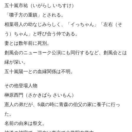
五十嵐市祐（いがらし いちすけ）
「囃子方の重鎮」とされる。
相葉尋人の幼なじみらしく、「イっちゃん」「左右（そ
う）ちゃん」と呼び合う仲である。
妻とは数年前に死別。
創風会のニューヨーク公演にも同行するなど、創風会とは
縁が深い。
五十嵐陽一との血縁関係は不明。
その他登場人物
榊原西門（さかきばら さいもん）
憲人の弟だが、5歳の時に青森の伯父の家に養子に行っ
た。
名前の由来は祭文。