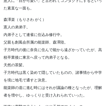
憲人に「目が可愛い」と言われてコンタクトにするといっ
た素直な一面も。
森澤楽（もりさわ がく）
憲人の弟弟子。
内弟子として連雀に住込み修行中。
父親も創風会所属の能楽師、森澤陸。
子方時代の後に奈良に住んで能から遠ざかっていたが、高
校卒業後に東京へ戻って内弟子となる。
天然の茶髪。
子方時代は黒く染めて隠していたものの、諸事情から中学
を境に地毛で通すと決意。
能楽師の道に進む時にはそれが議論の種となったが、理解
者を増やし、ゆっくりと受け入れられていった。