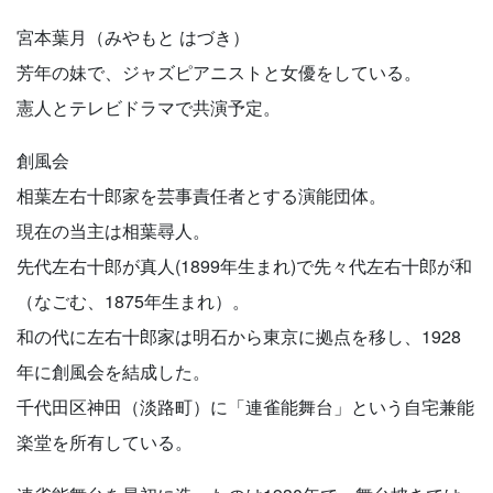
宮本葉月（みやもと はづき）
芳年の妹で、ジャズピアニストと女優をしている。
憲人とテレビドラマで共演予定。
創風会
相葉左右十郎家を芸事責任者とする演能団体。
現在の当主は相葉尋人。
先代左右十郎が真人(1899年生まれ)で先々代左右十郎が和
（なごむ、1875年生まれ）。
和の代に左右十郎家は明石から東京に拠点を移し、1928
年に創風会を結成した。
千代田区神田（淡路町）に「連雀能舞台」という自宅兼能
楽堂を所有している。