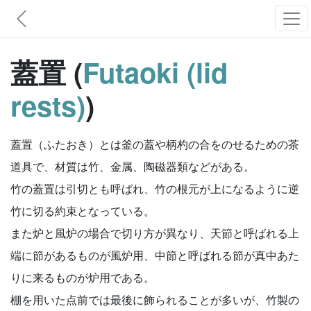
蓋置 (
Futaoki (lid
rests)
)
蓋置（ふたおき）とは釜の蓋や柄杓の合をのせるための茶
道具で、材質は竹、金属、陶磁器類などがある。
竹の蓋置は引切とも呼ばれ、竹の根元が上になるように逆
竹に切る約束となっている。
また炉と風炉の場合で切り方が異なり、天節と呼ばれる上
端に節があるものが風炉用、中節と呼ばれる節が真中あた
りに来るものが炉用である。
棚を用いた点前では最後に飾られることが多いが、竹製の