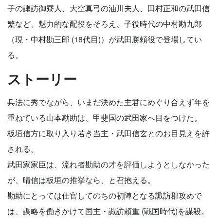
子の諏訪御寮人、大空真弓の油川夫人、田村正和の武田信
繁など、魅力的な配役をそろえ、子役時代の中村勘九郎
（現・中村勘三郎 (18代目)）が武田勝頼役で登場してい
る。
ストーリー
兵法に秀でながら、いまだ決めた主君にめぐり合えず年を
重ねている山本勘助は、甲斐国の武田家へ目をつけた。
板垣信方に取り入り若き当主・武田信玄とのお目見えを許
される。
武田家家臣は、流れ者勘助の才を評価しようとしなかった
が、晴信は板垣の推挙なら、と召抱える。
勘助にとっては仕官してのちの初陣となる諏訪郡攻めで
は、諜略を働きかけて国主・諏訪頼重 (戦国時代)を謀殺。