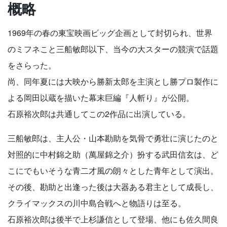
概略
1969年の春の東宝映画ビッグ企画として封切られ、世界
のミフネこと三船敏郎以下、当今の大スターの競演で話題
をさらった。
尚、同年夏には大映から勝新太郎を主演とし勝プロ製作に
よる岡田以蔵を描いた幕末巨編『人斬り』が公開。
石原裕次郎は共通してこの2作品に出演している。
三船敏郎は、主人公・山本勘助を気骨で勇壮に演じたのと
対照的に中村錦之助（萬屋錦之介）扮する武田信玄は、ど
こにでもいそうな青二才風の朗々とした青年として演出。
その後、勘助と出逢った後は大器ある君主として成長し、
クライマックスの川中島合戦へと物語りは至る。
石原裕次郎は後半で上杉謙信として登場、他にも佐久間良