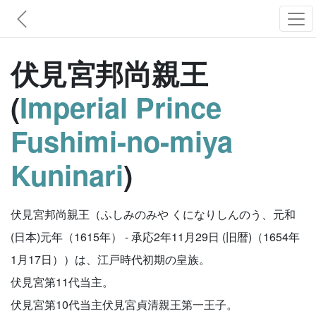
伏見宮邦尚親王
(
Imperial Prince
Fushimi-no-miya
Kuninari
)
伏見宮邦尚親王（ふしみのみや くになりしんのう、元和
(日本)元年（1615年） - 承応2年11月29日 (旧暦)（1654年
1月17日））は、江戸時代初期の皇族。
伏見宮第11代当主。
伏見宮第10代当主伏見宮貞清親王第一王子。