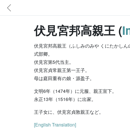
伏見宮邦高親王 (
I
伏見宮邦高親王（ふしみのみや くにたかしんのう、
式部卿。
伏見宮第5代当主。
伏見宮貞常親王第一王子。
母は庭田重有の娘・源盈子。
文明6年（1474年）に元服、親王宣下。
永正13年（1516年）に出家。
王子女に、伏見宮貞敦親王など。
[English Translation]