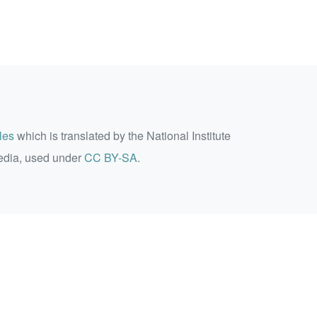
les
which is translated by the National Institute
edia, used under
CC BY-SA
.