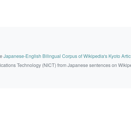
he
Japanese-English Bilingual Corpus of Wikipedia's Kyoto Artic
ications Technology (NICT) from Japanese sentences on Wikip