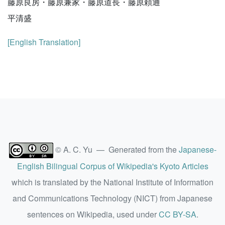
藤原良房・藤原兼家・藤原道長・藤原頼通
平清盛
[English Translation]
© A. C. Yu — Generated from the
Japanese-
English Bilingual Corpus of Wikipedia's Kyoto Articles
which is translated by the National Institute of Information
and Communications Technology (NICT) from Japanese
sentences on Wikipedia, used under
CC BY-SA
.