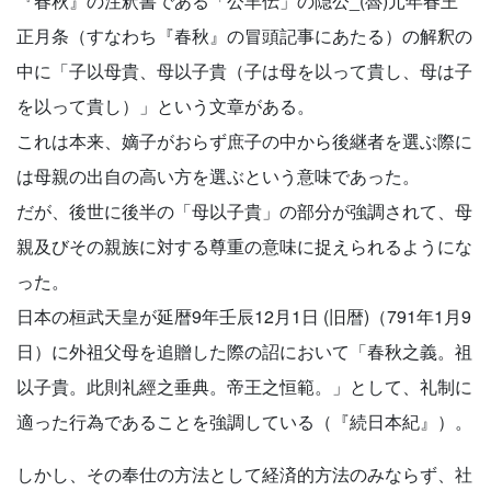
『春秋』の注釈書である「公羊伝」の隠公_(魯)元年春王
正月条（すなわち『春秋』の冒頭記事にあたる）の解釈の
中に「子以母貴、母以子貴（子は母を以って貴し、母は子
を以って貴し）」という文章がある。
これは本来、嫡子がおらず庶子の中から後継者を選ぶ際に
は母親の出自の高い方を選ぶという意味であった。
だが、後世に後半の「母以子貴」の部分が強調されて、母
親及びその親族に対する尊重の意味に捉えられるようにな
った。
日本の桓武天皇が延暦9年壬辰12月1日 (旧暦)（791年1月9
日）に外祖父母を追贈した際の詔において「春秋之義。祖
以子貴。此則礼經之垂典。帝王之恒範。」として、礼制に
適った行為であることを強調している（『続日本紀』）。
しかし、その奉仕の方法として経済的方法のみならず、社