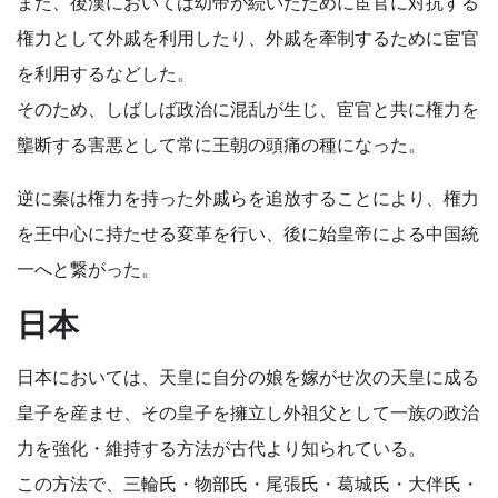
また、後漢においては幼帝が続いたために宦官に対抗する
権力として外戚を利用したり、外戚を牽制するために宦官
を利用するなどした。
そのため、しばしば政治に混乱が生じ、宦官と共に権力を
壟断する害悪として常に王朝の頭痛の種になった。
逆に秦は権力を持った外戚らを追放することにより、権力
を王中心に持たせる変革を行い、後に始皇帝による中国統
一へと繋がった。
日本
日本においては、天皇に自分の娘を嫁がせ次の天皇に成る
皇子を産ませ、その皇子を擁立し外祖父として一族の政治
力を強化・維持する方法が古代より知られている。
この方法で、三輪氏・物部氏・尾張氏・葛城氏・大伴氏・