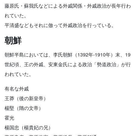
藤原氏・蘇我氏などによる外戚関係・外戚政治が長年行わ
れていた。
平清盛などもそれに倣って外戚政治を行っている。
朝鮮
朝鮮半島においては、李氏朝鮮（1392年-1910年）末、19
世紀頃、王の外戚、安東金氏による政治「勢道政治」が行
われていた。
有名な外戚
王莽（後の新皇帝）
楊堅（隋の文帝）
霍光
楊国忠（楊貴妃の兄）