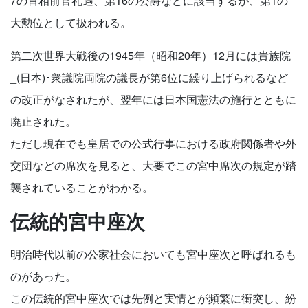
7の首相前官礼遇、第16の公爵などに該当するが、第1の
大勲位として扱われる。
第二次世界大戦後の1945年（昭和20年）12月には貴族院
_(日本)･衆議院両院の議長が第6位に繰り上げられるなど
の改正がなされたが、翌年には日本国憲法の施行とともに
廃止された。
ただし現在でも皇居での公式行事における政府関係者や外
交団などの席次を見ると、大要でこの宮中席次の規定が踏
襲されていることがわかる。
伝統的宮中座次
明治時代以前の公家社会においても宮中座次と呼ばれるも
のがあった。
この伝統的宮中座次では先例と実情とが頻繁に衝突し、紛