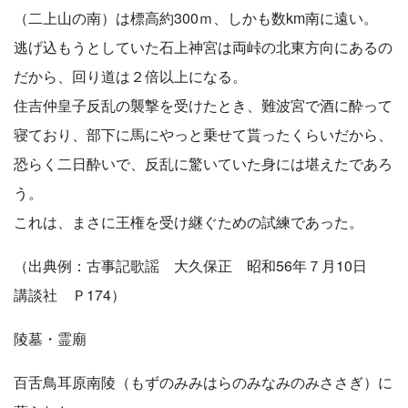
（二上山の南）は標高約300ｍ、しかも数km南に遠い。
逃げ込もうとしていた石上神宮は両峠の北東方向にあるの
だから、回り道は２倍以上になる。
住吉仲皇子反乱の襲撃を受けたとき、難波宮で酒に酔って
寝ており、部下に馬にやっと乗せて貰ったくらいだから、
恐らく二日酔いで、反乱に驚いていた身には堪えたであろ
う。
これは、まさに王権を受け継ぐための試練であった。
（出典例：古事記歌謡 大久保正 昭和56年７月10日
講談社 Ｐ174）
陵墓・霊廟
百舌鳥耳原南陵（もずのみみはらのみなみのみささぎ）に