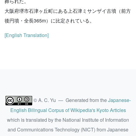
葬られた。
大阪府堺市石津ヶ丘町にある上石津ミサンザイ古墳（前方
後円墳・全長365m）に比定されている。
[English Translation]
© A. C. Yu — Generated from the
Japanese-
English Bilingual Corpus of Wikipedia's Kyoto Articles
which is translated by the National Institute of Information
and Communications Technology (NICT) from Japanese