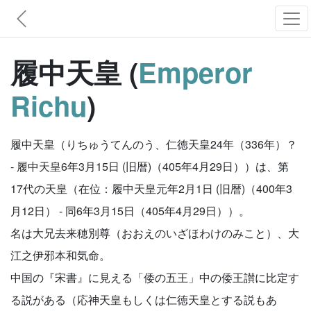
履中天皇 (
Emperor
Richu
)
履中天皇（りちゅうてんのう、仁徳天皇24年（336年）？
- 履中天皇6年3月15日 (旧暦)（405年4月29日））は、第
17代の天皇（在位：履中天皇元年2月1日 (旧暦)（400年3
月12日） - 同6年3月15日（405年4月29日））。
名は大兄去来穂別尊（おおえのいざほわけのみこと）、大
江之伊邪本和気命。
中国の『宋書』に見える「倭の五王」中の倭王讃に比定す
る説がある（応神天皇もしくは仁徳天皇とする説もあ