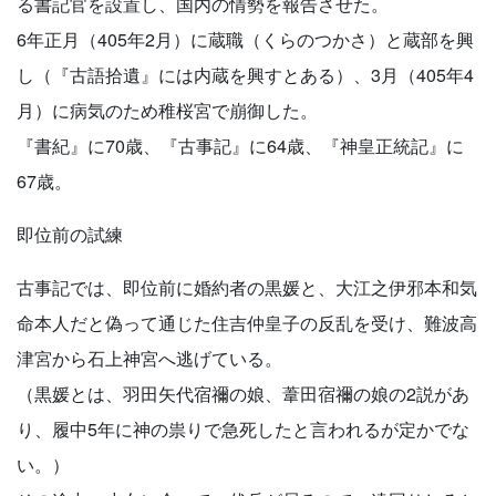
る書記官を設置し、国内の情勢を報告させた。
6年正月（405年2月）に蔵職（くらのつかさ）と蔵部を興
し（『古語拾遺』には内蔵を興すとある）、3月（405年4
月）に病気のため稚桜宮で崩御した。
『書紀』に70歳、『古事記』に64歳、『神皇正統記』に
67歳。
即位前の試練
古事記では、即位前に婚約者の黒媛と、大江之伊邪本和気
命本人だと偽って通じた住吉仲皇子の反乱を受け、難波高
津宮から石上神宮へ逃げている。
（黒媛とは、羽田矢代宿禰の娘、葦田宿禰の娘の2説があ
り、履中5年に神の祟りで急死したと言われるが定かでな
い。）