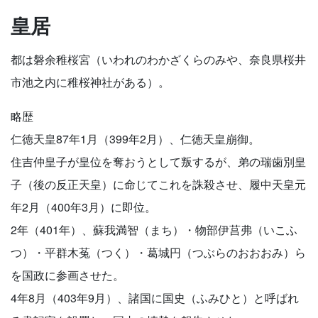
皇居
都は磐余稚桜宮（いわれのわかざくらのみや、奈良県桜井
市池之内に稚桜神社がある）。
略歴
仁徳天皇87年1月（399年2月）、仁徳天皇崩御。
住吉仲皇子が皇位を奪おうとして叛するが、弟の瑞歯別皇
子（後の反正天皇）に命じてこれを誅殺させ、履中天皇元
年2月（400年3月）に即位。
2年（401年）、蘇我満智（まち）・物部伊莒弗（いこふ
つ）・平群木菟（つく）・葛城円（つぶらのおおおみ）ら
を国政に参画させた。
4年8月（403年9月）、諸国に国史（ふみひと）と呼ばれ