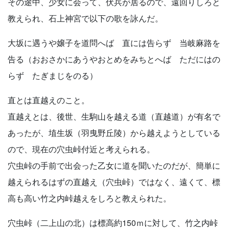
その途中、少女に会って、伏兵が居るので、遠回りしろと
教えられ、石上神宮で以下の歌を詠んだ。
大坂に遇うや嬢子を道問へば 直には告らず 当岐麻路を
告る（おおさかにあうやおとめをみちとへば ただにはの
らず たぎまじをのる）
直とは直越えのこと。
直越えとは、後世、生駒山を越える道（直越道）が有名で
あったが、埴生坂（羽曳野丘陵）から越えようとしている
ので、現在の穴虫峠付近と考えられる。
穴虫峠の手前で出会った乙女に道を聞いたのだが、簡単に
越えられるはずの直越え（穴虫峠）ではなく、遠くて、標
高も高い竹之内峠越えをしろと教えられた。
穴虫峠（二上山の北）は標高約150ｍに対して、竹之内峠