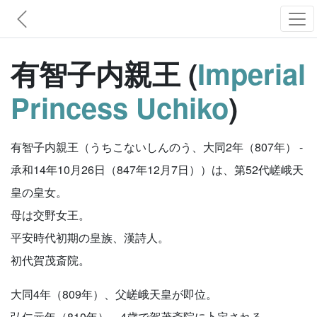
有智子内親王 (
Imperial
Princess Uchiko
)
有智子内親王（うちこないしんのう、大同2年（807年） -
承和14年10月26日（847年12月7日））は、第52代嵯峨天
皇の皇女。
母は交野女王。
平安時代初期の皇族、漢詩人。
初代賀茂斎院。
大同4年（809年）、父嵯峨天皇が即位。
弘仁元年（810年）、4歳で賀茂斎院に卜定される。