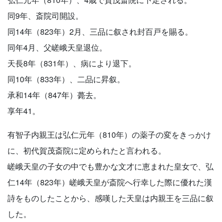
同9年、斎院司開設。
同14年（823年）2月、三品に叙され封百戸を賜る。
同年4月、父嵯峨天皇退位。
天長8年（831年）、病により退下。
同10年（833年）、二品に昇叙。
承和14年（847年）薨去。
享年41。
有智子内親王は弘仁元年（810年）の薬子の変をきっかけ
に、初代賀茂斎院に定められたと言われる。
嵯峨天皇の子女の中でも豊かな文才に恵まれた皇女で、弘
仁14年（823年）嵯峨天皇が斎院へ行幸した際に優れた漢
詩をものしたことから、感嘆した天皇は内親王を三品に叙
した。