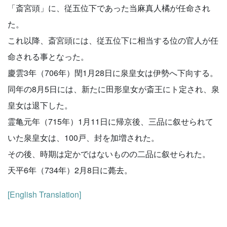
「斎宮頭」に、従五位下であった当麻真人橘が任命され
た。
これ以降、斎宮頭には、従五位下に相当する位の官人が任
命される事となった。
慶雲3年（706年）閏1月28日に泉皇女は伊勢へ下向する。
同年の8月5日には、新たに田形皇女が斎王にト定され、泉
皇女は退下した。
霊亀元年（715年）1月11日に帰京後、三品に叙せられて
いた泉皇女は、100戸、封を加増された。
その後、時期は定かではないものの二品に叙せられた。
天平6年（734年）2月8日に薨去。
[English Translation]