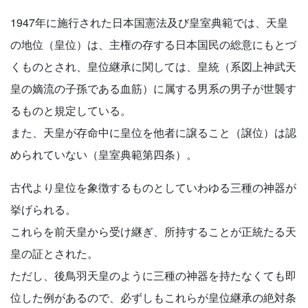
1947年に施行された日本国憲法及び皇室典範では、天皇
の地位（皇位）は、主権の存する日本国民の総意にもとづ
くものとされ、皇位継承に関しては、皇統（系図上神武天
皇の嫡流の子孫である血筋）に属する男系の男子が世襲す
るものと規定している。
また、天皇が存命中に皇位を他者に譲ること（譲位）は認
められていない（皇室典範第四条）。
古代より皇位を象徴するものとしていわゆる三種の神器が
挙げられる。
これらを前天皇から受け継ぎ、所持することが正統たる天
皇の証とされた。
ただし、後鳥羽天皇のように三種の神器を持たなくても即
位した例があるので、必ずしもこれらが皇位継承の絶対条