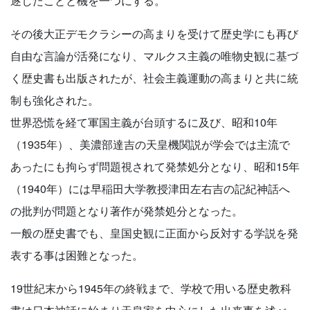
逐したことと機を一つにする。
その後大正デモクラシーの高まりを受けて歴史学にも再び
自由な言論が活発になり、マルクス主義の唯物史観に基づ
く歴史書も出版されたが、社会主義運動の高まりと共に統
制も強化された。
世界恐慌を経て軍国主義が台頭するに及び、昭和10年
（1935年）、美濃部達吉の天皇機関説が学会では主流で
あったにも拘らず問題視されて発禁処分となり、昭和15年
（1940年）には早稲田大学教授津田左右吉の記紀神話へ
の批判が問題となり著作が発禁処分となった。
一般の歴史書でも、皇国史観に正面から反対する学説を発
表する事は困難となった。
19世紀末から1945年の終戦まで、学校で用いる歴史教科