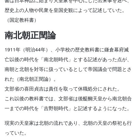
書は日本神話に始まり天皇家を中心にした出来事を述べ、
歴史上の人物や民衆を皇国史観によって記述していた。
（国定教科書）
南北朝正閏論
1911年（明治44年）、小学校の歴史教科書に鎌倉幕府滅
亡以後の時代を「南北朝時代」とする記述があった点が、
南朝と北朝を対等に扱っているとして帝国議会で問題とさ
れた（南北朝正閏論）。
文部省の喜田貞吉は責任を取って休職処分にされた。
これ以後の教科書では、文部省は後醍醐天皇から南北朝合
一までの時代を「吉野朝時代」と記述するようになった。
現実の天皇家は北朝の流れであり、北朝の天皇の祭祀も行
っていた。