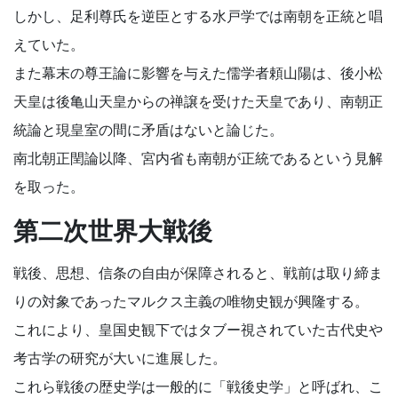
しかし、足利尊氏を逆臣とする水戸学では南朝を正統と唱
えていた。
また幕末の尊王論に影響を与えた儒学者頼山陽は、後小松
天皇は後亀山天皇からの禅譲を受けた天皇であり、南朝正
統論と現皇室の間に矛盾はないと論じた。
南北朝正閏論以降、宮内省も南朝が正統であるという見解
を取った。
第二次世界大戦後
戦後、思想、信条の自由が保障されると、戦前は取り締ま
りの対象であったマルクス主義の唯物史観が興隆する。
これにより、皇国史観下ではタブー視されていた古代史や
考古学の研究が大いに進展した。
これら戦後の歴史学は一般的に「戦後史学」と呼ばれ、こ