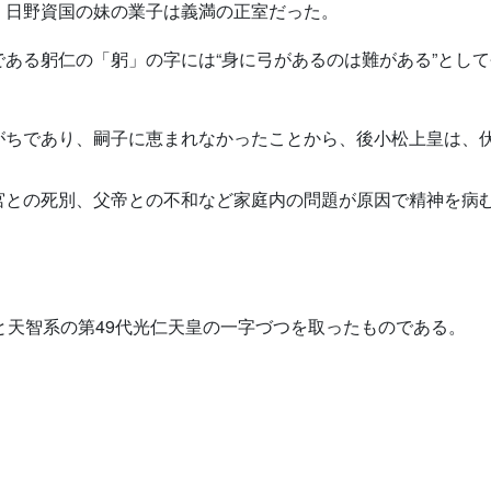
、日野資国の妹の業子は義満の正室だった。
ある躬仁の「躬」の字には“身に弓があるのは難がある”とし
がちであり、嗣子に恵まれなかったことから、後小松上皇は、
宮との死別、父帝との不和など家庭内の問題が原因で精神を病
と天智系の第49代光仁天皇の一字づつを取ったものである。