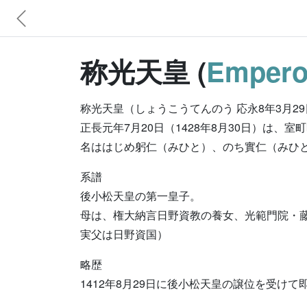
称光天皇 (
Empero
称光天皇（しょうこうてんのう 応永8年3月29日(14
正長元年7月20日（1428年8月30日）は、室
名ははじめ躬仁（みひと）、のち實仁（みひ
系譜
後小松天皇の第一皇子。
母は、権大納言日野資教の養女、光範門院・
実父は日野資国）
略歴
1412年8月29日に後小松天皇の譲位を受けて即