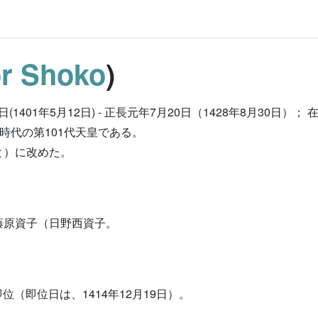
r Shoko
)
01年5月12日) - 正長元年7月20日（1428年8月30日）； 在位
町時代の第101代天皇である。
と）に改めた。
藤原資子（日野西資子。
位（即位日は、1414年12月19日）。