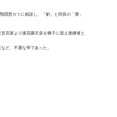
て鄂隠慧カツに相談し、「躬」と同音の「實」
伏見宮家より後花園天皇を猶子に迎え後継者と
むなど、不運な帝であった。