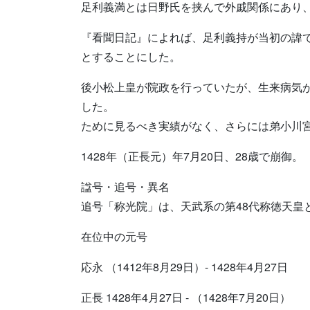
足利義満とは日野氏を挟んで外戚関係にあり
『看聞日記』によれば、足利義持が当初の諱で
とすることにした。
後小松上皇が院政を行っていたが、生来病気
した。
ために見るべき実績がなく、さらには弟小川
1428年（正長元）年7月20日、28歳で崩御。
諡号・追号・異名
追号「称光院」は、天武系の第48代称徳天皇
在位中の元号
応永 （1412年8月29日）- 1428年4月27日
正長 1428年4月27日 - （1428年7月20日）