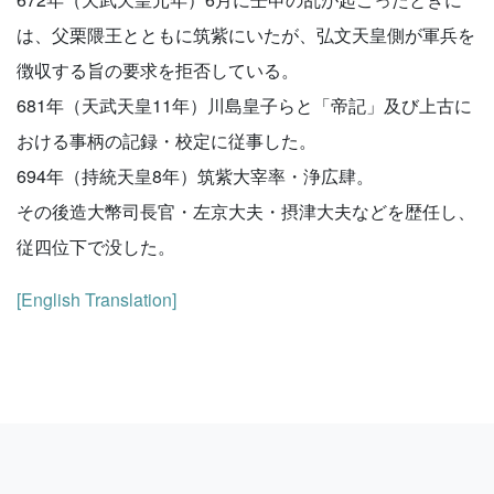
は、父栗隈王とともに筑紫にいたが、弘文天皇側が軍兵を
徴収する旨の要求を拒否している。
681年（天武天皇11年）川島皇子らと「帝記」及び上古に
おける事柄の記録・校定に従事した。
694年（持統天皇8年）筑紫大宰率・浄広肆。
その後造大幣司長官・左京大夫・摂津大夫などを歴任し、
従四位下で没した。
[English Translation]