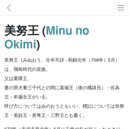
美努王 (
Minu no
Okimi
)
美努王（みぬおう、生年不詳 - 和銅元年（708年）5月）
は、飛鳥時代の皇族。
父は栗隈王。
妻の県犬養三千代との間に葛城王（後の橘諸兄）・佐為
王・牟漏女王がいる。
呼び方についてはみのおうともいい、標記については弥努
王・美奴王・美弩王・三野王とも書く。
672年（天武天皇元年）6月に壬申の乱が起こったときに