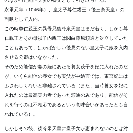
永承元年（1046年）、皇太子尊仁親王（後三条天皇）の
副臥として入内。
この時尊仁親王の異母兄後冷泉天皇はまだ若く、しかも尊
仁親王とその母禎子内親王は関白藤原頼通と対立していた
こともあって、はかばかしい後見のない皇太子に娘を入内
させる公卿はいなかった。
そのため能信が妻の姪にあたる養女茂子を妃に入れたのだ
が、いくら能信の養女でも実父が中納言では、東宮妃には
ふさわしくないと非難されている（また、当時養女を妃に
入れたのは最高実力者であった頼通のみであり、能信がそ
れを行うのは不相応であるという意味合いがあったとも言
われている）。
しかしその後、後冷泉天皇に皇子女が恵まれないのとは対