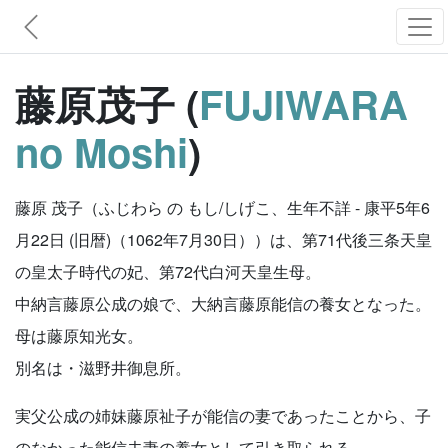
藤原茂子 (
FUJIWARA
no Moshi
)
藤原 茂子（ふじわら の もし/しげこ、生年不詳 - 康平5年6
月22日 (旧暦)（1062年7月30日））は、第71代後三条天皇
の皇太子時代の妃、第72代白河天皇生母。
中納言藤原公成の娘で、大納言藤原能信の養女となった。
母は藤原知光女。
別名は・滋野井御息所。
実父公成の姉妹藤原祉子が能信の妻であったことから、子
のなかった能信夫妻の養女として引き取られる。