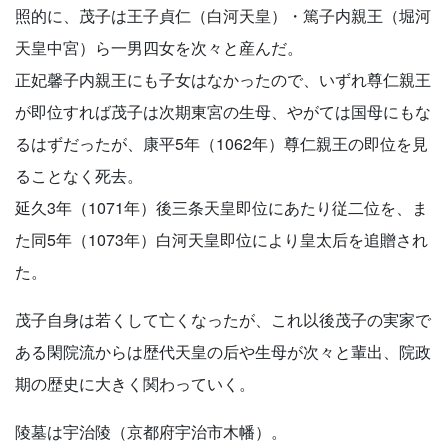
照的に、茂子は王子貞仁（白河天皇）・篤子内親王（堀河
天皇中宮）ら一男四女を次々と産んだ。
正妃馨子内親王にも子女はなかったので、いずれ尊仁親王
が即位すれば茂子は次期東宮の生母、やがては国母にもな
るはずだったが、康平5年（1062年）尊仁親王の即位を見
ることなく死去。
延久3年（1071年）後三条天皇即位にあたり従二位を、ま
た同5年（1073年）白河天皇即位により皇太后を追贈され
た。
茂子自身は若くして亡くなったが、これ以後茂子の実家で
ある閑院流からは歴代天皇の后や生母が次々と輩出、院政
期の歴史に大きく関わっていく。
陵墓は宇治陵（京都府宇治市木幡）。