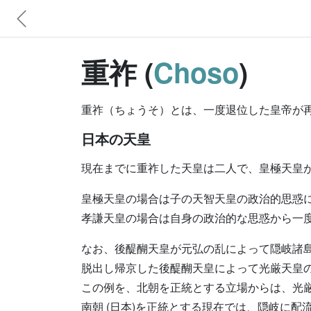
重祚 (
Choso
)
重祚（ちょうそ）とは、一度退位した皇帝が
日本の天皇
現在までに重祚した天皇は二人で、皇極天皇
皇極天皇の場合は子の天智天皇の政治的思惑
孝謙天皇の場合は自身の政治的な思惑から一
なお、後醍醐天皇が元弘の乱によって隠岐諸島
脱出し帰京した後醍醐天皇によって光厳天皇
この例を、北朝を正統とする立場からは、光
南朝 (日本)を正統とする現在では、隠岐に