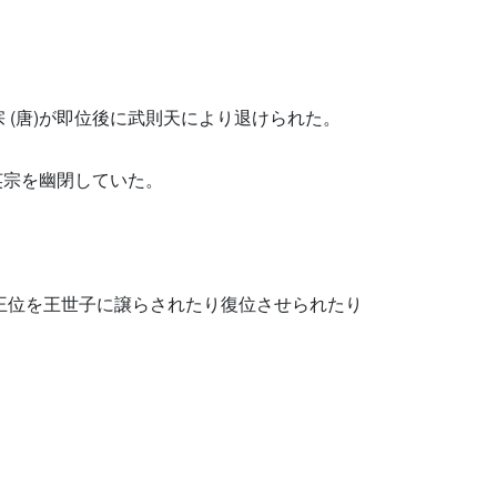
 (唐)が即位後に武則天により退けられた。
英宗を幽閉していた。
ば王位を王世子に譲らされたり復位させられたり