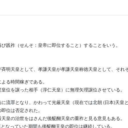
再び践祚（せんそ：皇帝に即位すること）することをいう。
が斉明天皇として、孝謙天皇が孝謙天皇称徳天皇として、それ
による時間稼ぎである。
度皇位を譲った相手（淳仁天皇）に無理矢理譲位させている。
に流罪となり、かわって光厳天皇（現在では北朝 (日本)天皇
の即位は否定された。
厳天皇の治世をはさんだ後醍醐天皇の重祚と見る意見もある。
配流となっていた期間も後醍醐天皇の即位は継続している。