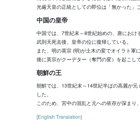
光厳天皇の正統としての即位は「無かった」
中国の皇帝
中国では、7世紀末～8世紀始めの、唐における
武則天死去後、皇帝の位に復帰している。
また、明の英宗 (明)が土木の変でオイラト
後に英宗がクーデター（奪門の変）を起こし
朝鮮の王
朝鮮では、13世紀末～14世紀半ばの高麗が
した。
このため、宮中の混乱と元への依存が深まり
[English Translation]