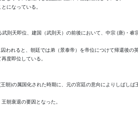
ことになっている。
武則天即位、建国（武則天）の前後において、中宗 (唐)・睿宗
軍に囚われると、朝廷では弟（景泰帝）を帝位につけて帰還後の
て再度即位している。
元 (王朝)の属国化された時期に、元の宮廷の意向によりしばし
、王朝衰退の要因となった。