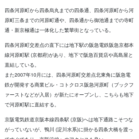
四条河原町から四条烏丸までの四条通、四条河原町から河
原町三条までの河原町通や、四条通から御池通までの寺町
通・新京極通は一体化した繁華街となっている。
四条河原町交差点の直下には地下駅の阪急電鉄阪急京都本
線河原町駅 (京都府)があり、地下で阪急百貨店や高島屋と
直結している。
また2007年10月には、四条河原町交差点北東角に阪急電
鉄が開発する商業ビル・コトクロス阪急河原町（ブックフ
ァーストなどが入居）が新たにオープンし、こちらも地下
で河原町駅に直結する。
京阪電気鉄道京阪本線四条駅 (京阪)へは地下通路こそつな
がっていないが、鴨川 (淀川水系)に掛かる四条大橋を渡っ