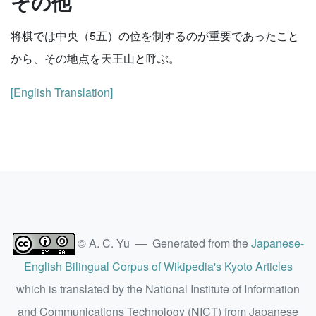
その他
将棋では中央（5五）の位を制するのが重要であったこと
から、その地点を天王山と呼ぶ。
[English Translation]
© A. C. Yu — Generated from the
Japanese-
English Bilingual Corpus of Wikipedia's Kyoto Articles
which is translated by the National Institute of Information
and Communications Technology (NICT) from Japanese