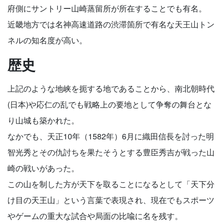
府側にサントリー山崎蒸留所が所在することでも有名。
近畿地方では名神高速道路の渋滞箇所で有名な天王山トン
ネルの知名度が高い。
歴史
上記のような地峡を扼する地であることから、南北朝時代
(日本)や応仁の乱でも戦略上の要地として争奪の舞台とな
り山城も築かれた。
なかでも、天正10年（1582年）6月に織田信長を討った明
智光秀とその仇討ちを果たそうとする豊臣秀吉が戦った山
崎の戦いがあった。
この山を制した方が天下を取ることになるとして「天下分
け目の天王山」という言葉で表現され、現在でもスポーツ
やゲームの重大な試合や局面の比喩に名を残す。