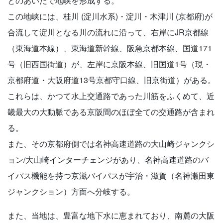
とのあいだで地峡を形成する。
この地峡には、桂川 (淀川水系)・淀川・木津川 (京都府)が
合流して淀川となる川の流れに沿って、右岸にJR京都線
（東海道本線）、東海道新幹線、阪急京都本線、国道171
号（旧西国街道）が、左岸に京阪本線、旧国道1号（現・
京都府道・大阪府道13号京都守口線、旧京街道）がある。
これらは、かつて水上交通路であった川筋をふくめて、近
畿最大の大動脈である京阪間のほぼ全ての交通路が含まれ
る。
また、その京都府側では名神高速道路の大山崎ジャンクシ
ョン/大山崎インターチェンジがあり、名神高速道路のバ
イパス機能を持つ京滋バイパスが宇治・滋賀（名神瀬田東
ジャンクション）方面へ分岐する。
また、当地は、豊富な地下水に恵まれており、南麓の大阪