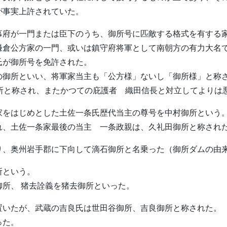
が事実上許されていた。
幕府が一門または臣下のうち、御所号に匹敵する格式を有する
鎌倉公方家の一門、或いは鎮守府将軍として南朝方の有力大名
氏が御所号を免許された。
の御所といい、将軍家当主も「公方様」ないし「御所様」と称
御所と称され、またかつての庇護者 織田信長と対立してよりは
家をはじめとした土佐一条氏歴代当主の尊号を中村御所という
れ、土佐一条家最後の当主 一条政親は、久礼田御所と称され
り、奥州岩手郡に下向して滴石御所と名乗った（御所ダムの由
所という。
所、 猪去詮義を猪去御所といった。
置いたが、武蔵の吉良氏は世田谷御所、吉良御所と称された。
った。