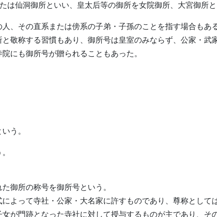
または仙洞御所といい、皇太后等の御所を女院御所、大宮御所
の人、その直系または傍系の子弟・子孫のことを指す場合もあ
所と敬称する習慣もあり、御所号は皇室のみならず、公家・武
寺院にも御所号が贈られることもあった。
。
という。
う。
れた御所の称号を御所号という。
式によって寺社・公家・大名家に許すものであり、尊称として
子女が門跡となった寺社に対して授与するものが主であり、そ