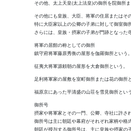
その他、太上天皇(太上法皇)の御所を院御所
その他にも皇族、大臣、将軍の住居またはそ
特に大臣家以上の公卿の子弟に対して御室御
さらには、皇族・摂家の子弟が門跡となった
将軍の居館の称としての御所
鎮守府将軍藤原秀衡の屋形を伽羅御所という
征夷大将軍源頼朝の屋形を大倉御所という。
足利将軍家の屋敷を室町御所または花の御所
福原京にあった平清盛の山荘を雪見御所とい
御所号
摂家や将軍家とその一門、公卿、寺社に許さ
御所号は主に朝廷や幕府がそれぞれ家柄や格
朝廷が授与する御所号は、主に皇族や摂家の