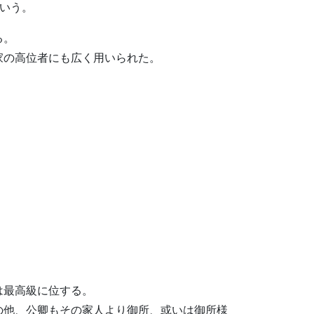
という。
る。
家の高位者にも広く用いられた。
は最高級に位する。
の他、公卿もその家人より御所、或いは御所様