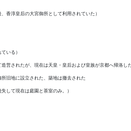
後、香淳皇后の大宮御所として利用されていた）
れている）
て造営されたが、現在は天皇・皇后および皇族が京都へ帰洛し
御所旧地に設立された、築地は撤去された
焼失して現在は庭園と茶室のみ。）