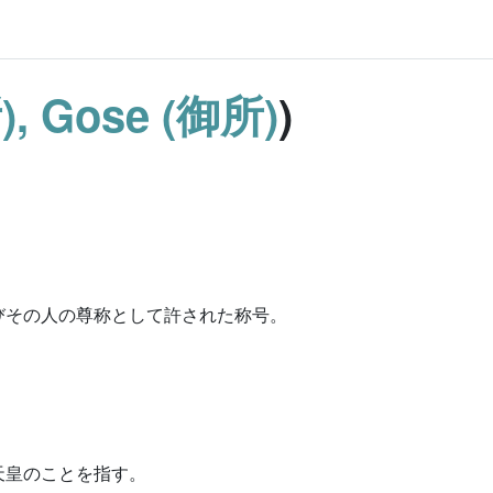
), Gose (御所)
)
びその人の尊称として許された称号。
天皇のことを指す。