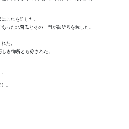
家にこれを許した。
であった北畠氏とその一門が御所号を称した。
された。
悪しき御所とも称された。
。
た。
来）。