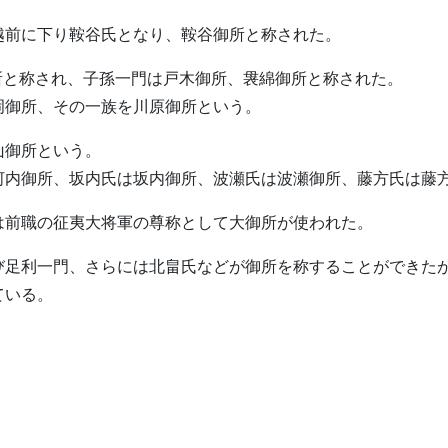
越前に下り鞍谷氏となり、鞍谷御所と称された。
御所と称され、子孫一門は戸木御所、袰綿御所と称された。
岡御所、その一族を川原御所という。
山御所という。
河内御所、坂内氏は坂内御所、波瀬氏は波瀬御所、藤方氏は藤
は前職の征夷大将軍の尊称として大御所が使われた。
び足利一門、さらには北畠氏などが御所を称することができた
ている。