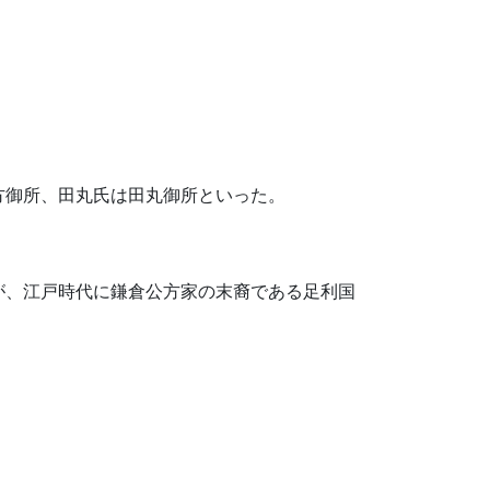
方御所、田丸氏は田丸御所といった。
が、江戸時代に鎌倉公方家の末裔である足利国