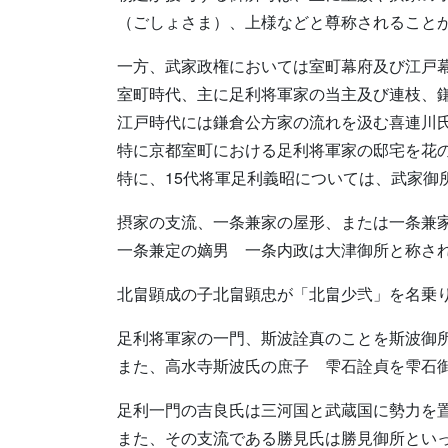
（ごしょさま）、上様などと尊称されること
一方、武家政権においては室町幕府及び江戸
室町時代、主に足利将軍家の当主及び連枝、
江戸時代には鎌倉公方家の流れを汲む喜連川
特に京都室町における足利将軍家の邸宅を花
特に、15代将軍足利義昭については、武家
摂家の支流、一条兼家の屋形、または一条兼
一条兼定の嫡男 一条内政は大津御所と称さ
北畠顕成の子北畠顕忠が「北畠少弐」を名乗
足利将軍家の一門、斯波詮真のことを斯波御
また、高水寺斯波氏の庶子 雫石詮貞を雫石御
足利一門の吉良氏は三河国と武蔵国に勢力を
また、その支流である勝見氏は勝見御所とい