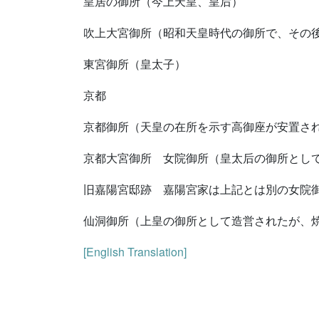
皇居の御所（今上天皇、皇后）
吹上大宮御所（昭和天皇時代の御所で、その
東宮御所（皇太子）
京都
京都御所（天皇の在所を示す高御座が安置さ
京都大宮御所 女院御所（皇太后の御所とし
旧嘉陽宮邸跡 嘉陽宮家は上記とは別の女院
仙洞御所（上皇の御所として造営されたが、
[English Translation]