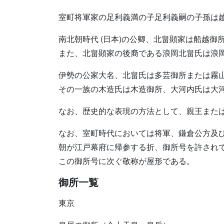
室町将軍家の足利義満の子足利義嗣の子孫は
南北朝時代 (日本)の公卿、北畠顕家は船越
また、北畠顕家の後裔である浪岡北畠氏は浪
伊勢の公家大名、北畠氏は多芸御所または霧
その一族の木造氏は木造御所、大河内氏は大
なお、歴史的な表現の方法として、親王また
なお、室町時代においては将軍、鎌倉公方及
朝が江戸幕府に帰参する折、御所号を許され
この御所号に次ぐ敬称が屋形である。
御所一覧
東京