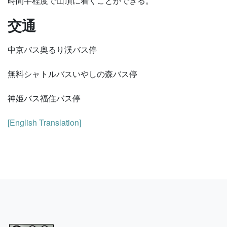
時間半程度で山頂に着くことができる。
交通
中京バス奥るり渓バス停
無料シャトルバスいやしの森バス停
神姫バス福住バス停
[English Translation]