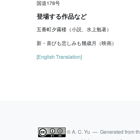
国道178号
登場する作品など
五番町夕霧楼（小説、水上勉著）
新・喜びも悲しみも幾歳月（映画）
[English Translation]
© A. C. Yu — Generated from t