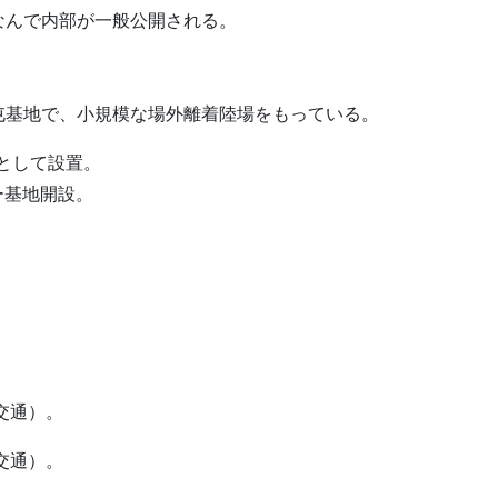
なんで内部が一般公開される。
屯基地で、小規模な場外離着陸場をもっている。
所として設置。
ー基地開設。
。
交通）。
交通）。