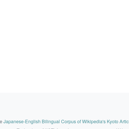
he
Japanese-English Bilingual Corpus of Wikipedia's Kyoto Artic