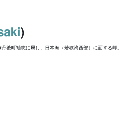
saki
)
市丹後町袖志に属し、日本海（若狭湾西部）に面する岬。