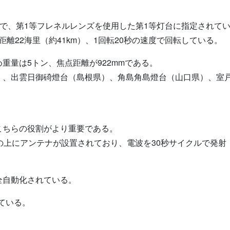
た灯台で、第1等フレネルレンズを使用した第1等灯台に指定されて
距離22海里（約41km）、1回転20秒の速度で回転している。
重量は5トン、焦点距離が922mmである。
）、出雲日御碕燈台（島根県）、角島角島燈台（山口県）、室
こちらの役割がより重要である。
の上にアンテナが設置されており、電波を30秒サイクルで発射（
。
全自動化されている。
れている。