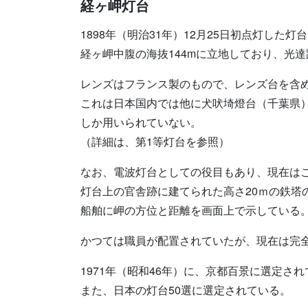
経ヶ岬灯台
1898年（明治31年）12月25日初点灯し
経ヶ岬中腹の海抜144mに立地しており、光達
レンズはフランス製のもので、レンズ台を含め
これは日本国内では他に犬吠埼燈台（千葉県
しか用いられていない。
（詳細は、第1等灯台を参照）
なお、電波灯台としての役目もあり、現在は
灯台上の官舎跡に建てられた高さ20ｍの鉄塔
船舶に岬の方位と距離を画面上で示している
かつては職員が配置されていたが、現在は完
1971年（昭和46年）に、京都百景に選定さ
また、日本の灯台50選に選定されている。