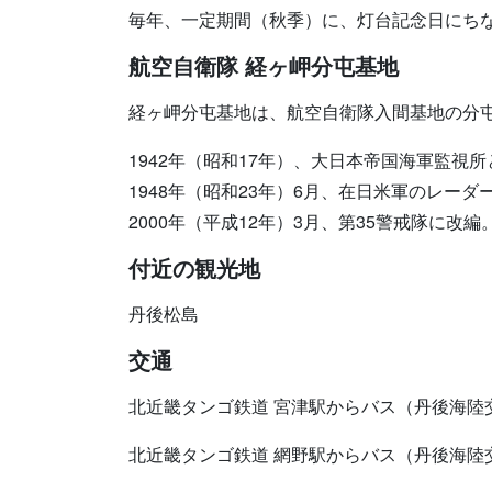
毎年、一定期間（秋季）に、灯台記念日にち
航空自衛隊 経ヶ岬分屯基地
経ヶ岬分屯基地は、航空自衛隊入間基地の分
1942年（昭和17年）、大日本帝国海軍監視
1948年（昭和23年）6月、在日米軍のレーダ
2000年（平成12年）3月、第35警戒隊に改編
付近の観光地
丹後松島
交通
北近畿タンゴ鉄道 宮津駅からバス（丹後海陸
北近畿タンゴ鉄道 網野駅からバス（丹後海陸