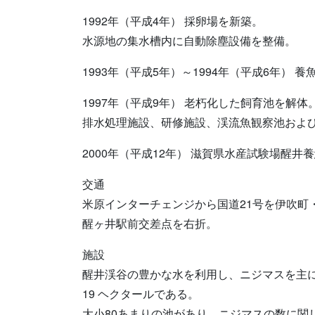
1992年（平成4年） 採卵場を新築。
水源地の集水槽内に自動除塵設備を整備。
1993年（平成5年）～1994年（平成6年
1997年（平成9年） 老朽化した飼育池を解体
排水処理施設、研修施設、渓流魚観察池およ
2000年（平成12年） 滋賀県水産試験場醒井
交通
米原インターチェンジから国道21号を伊吹町
醒ヶ井駅前交差点を右折。
施設
醒井渓谷の豊かな水を利用し、ニジマスを主
19 ヘクタールである。
大小80あまりの池があり、ニジマスの数に関し