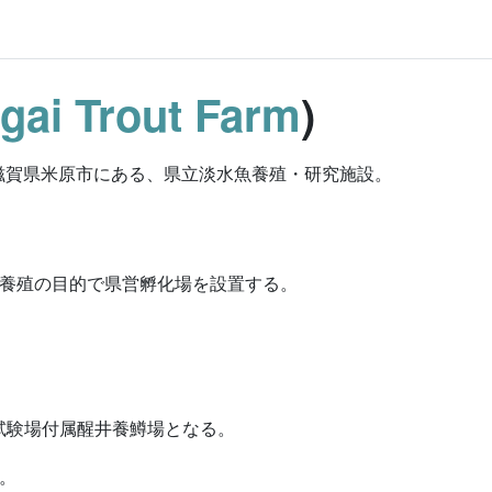
ai Trout Farm
)
滋賀県米原市にある、県立淡水魚養殖・研究施設。
スの養殖の目的で県営孵化場を設置する。
産試験場付属醒井養鱒場となる。
る。