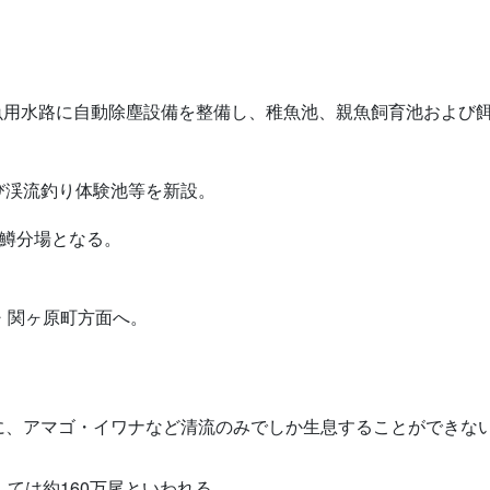
） 養魚用水路に自動除塵設備を整備し、稚魚池、親魚飼育池およ
。
び渓流釣り体験池等を新設。
養鱒分場となる。
・関ヶ原町方面へ。
に、アマゴ・イワナなど清流のみでしか生息することができな
ては約160万尾といわれる。