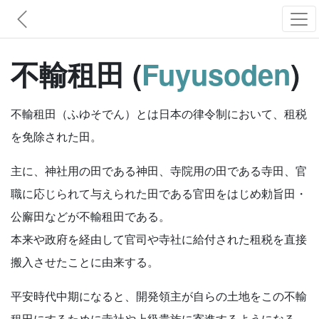
不輸租田 (
Fuyusoden
)
不輸租田（ふゆそでん）とは日本の律令制において、租税
を免除された田。
主に、神社用の田である神田、寺院用の田である寺田、官
職に応じられて与えられた田である官田をはじめ勅旨田・
公廨田などが不輸租田である。
本来や政府を経由して官司や寺社に給付された租税を直接
搬入させたことに由来する。
平安時代中期になると、開発領主が自らの土地をこの不輸
租田にするために寺社や上級貴族に寄進するようになる