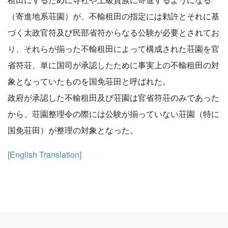
（寄進地系荘園）が、不輸租田の指定には勅許とそれに基
づく太政官符及び民部省符からなる公験が必要とされてお
り、それらが揃った不輸租田によって構成された荘園を官
省符荘、単に国司が承認したために事実上の不輸租田の対
象となっていたものを国免荘田と呼ばれた。
政府が承認した不輸租田及び荘園は官省符荘のみであった
から、荘園整理令の際には公験が揃っていない荘園（特に
国免荘田）が整理の対象となった。
[English Translation]